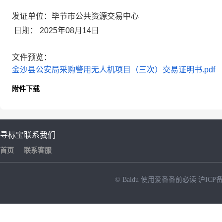
发证单位：毕节市公共资源交易中心
日期：
2025年08月14日
文件预览：
金沙县公安局采购警用无人机项目（三次）交易证明书.pdf
附件下载
寻标宝
联系我们
首页
联系客服
© Baidu
使用爱番番前必读
沪ICP备
NEW
HOT