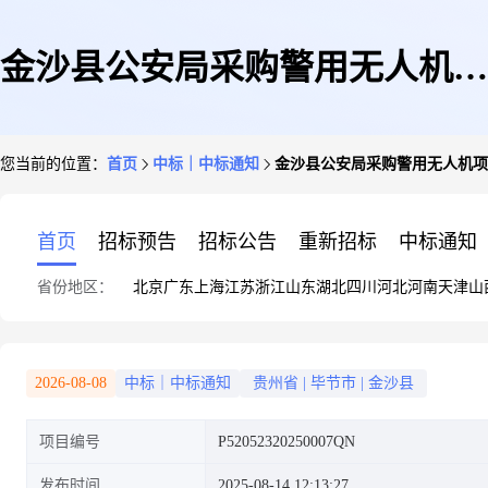
金沙县公安局采购警用无人机项
您当前的位置：
首页
中标｜中标通知
金沙县公安局采购警用无人机项
目(三次)交易证明书
首页
招标预告
招标公告
重新招标
中标通知
省份地区：
北京
广东
上海
江苏
浙江
山东
湖北
四川
河北
河南
天津
山
2026-08-08
中标｜中标通知
贵州省
|
毕节市
|
金沙县
项目编号
P52052320250007QN
发布时间
2025-08-14 12:13:27