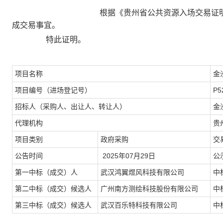
根据《贵州省公共资源入场交易证
成交易事宜。
特此证明。
项目名称
金
项目编号（进场登记号）
P5
招标人（采购人、出让人、转让人）
金
代理机构
贵
项目类别
政府采购
交
公告时间
2025年07月29日
公
第一中标（成交）人
武汉鸿翼煜风科技有限公司
中
第二中标（成交）候选人
广州南方测绘科技股份有限公司
中
第三中标（成交）候选人
武汉百乐特科技有限公司
中