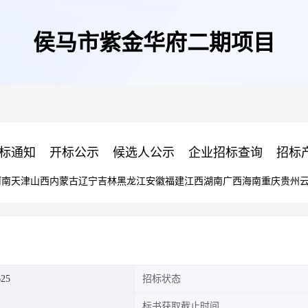
侯马市紫金华府二期项目
标通知
开标公示
候选人公示
企业招标查询
招标
河南
天津
山西
内蒙古
辽宁
吉林
黑龙江
安徽
福建
江西
湖南
广西
海南
重庆
贵州
625
招标状态
标书获取截止时间