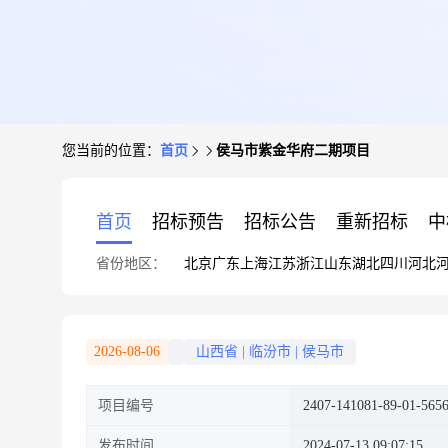
您当前的位置：
首页
侯马市紫金华府二期项目
首页
招标预告
招标公告
重新招标
中
省份地区：
北京
广东
上海
江苏
浙江
山东
湖北
四川
河北
2026-08-06
山西省
|
临汾市
|
侯马市
项目编号
2407-141081-89-01-565
发布时间
2024-07-13 09:07:15