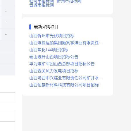
临汾市招标网
忻州市招标网
晋城市招标网
最新采购项目
山西忻州市光伏项目招标
山西煤炭运销集团簸箕掌煤业有限责任公
司井田地面三维地震勘探项目招标
山西焦化144项目招标
泰山玻纤山西项目招标公告
华为煤矿军团山西总部项目招标公告
山西壶关风力发电项目招标
山西汾西中兴煤业有限责任公司矿井水处
理站升级改造项目招标
山西恒镁新材料科技有限公司项目招标