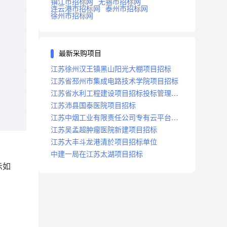
镇江市招标网
无锡市招标网
连云港市招标网
泰州市招标网
徐州市招标网
最新采购项目
江苏徐州汉王镇黑山阳光大棚项目招标
江苏省邳州市集成电路技术学院项目招标
江苏省水利工程建设项目招标投标管理办
法
江苏沛县国泰医院项目招标
江苏中烟工业有限责任公司专有云平台扩
容项目招标
江苏吴孟超肿瘤医院新建项目招标
江苏大丰斗龙港清於项目招标单位
中建一局在江苏太湖项目招标
示如