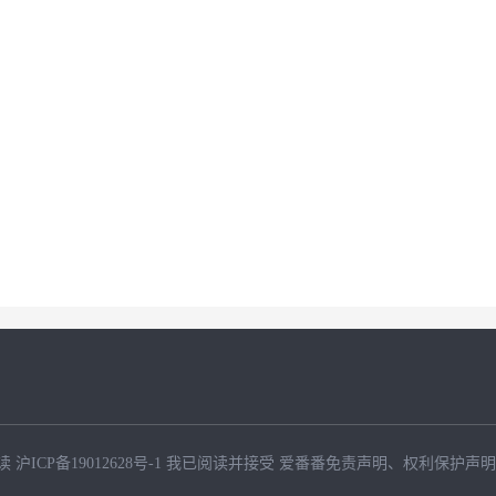
读
沪ICP备19012628号-1
我已阅读并接受
爱番番免责声明
、
权利保护声明