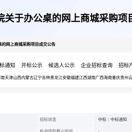
院关于办公桌的网上商城采购项
桌的网上商城采购项目成交公告
标通知
开标公示
候选人公示
企业招标查询
招标
河南
天津
山西
内蒙古
辽宁
吉林
黑龙江
安徽
福建
江西
湖南
广西
海南
重庆
贵州
招标状态
中标｜中标通知
标书获取截止时间