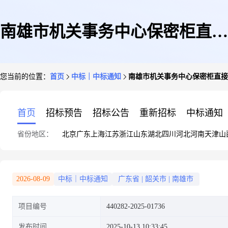
南雄市机关事务中心保密柜直接
您当前的位置：
首页
中标｜中标通知
南雄市机关事务中心保密柜直接
订购成交公告
首页
招标预告
招标公告
重新招标
中标通知
省份地区：
北京
广东
上海
江苏
浙江
山东
湖北
四川
河北
河南
天津
山
2026-08-09
中标｜中标通知
广东省
|
韶关市
|
南雄市
项目编号
440282-2025-01736
发布时间
2025-10-13 10:33:45