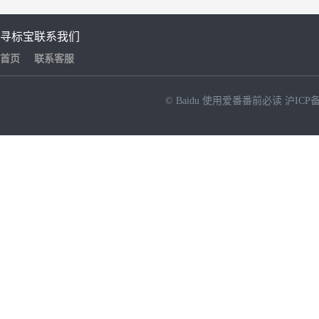
寻标宝
联系我们
首页
联系客服
© Baidu
使用爱番番前必读
沪ICP备
NEW
HOT
暂时没有搜索结果…