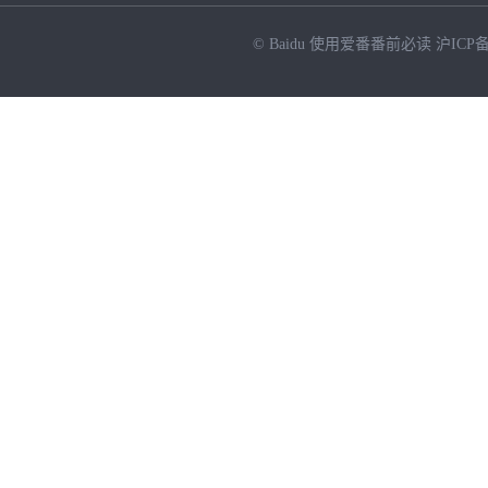
© Baidu
使用爱番番前必读
沪ICP备
NEW
HOT
暂时没有搜索结果…