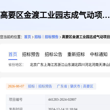
高要区金渡工业园志成气动项目
您当前的位置：
首页
招标｜招标预告
高要区金渡工业园志成气动项目
征地返还地填土工程
首页
招标预告
招标公告
重新招标
中标通知
省份地区：
北京
广东
上海
江苏
浙江
山东
湖北
四川
河北
河南
天津
山
2026-08-07
招标｜招标预告
广东省
|
肇庆市
|
高要区
项目编号
441283-2024-02807
发布时间
2024-12-14 11:18:04