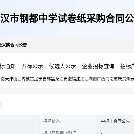
汉市钢都中学试卷纸采购合同公
纸采购合同公告
标通知
开标公示
候选人公示
企业招标查询
招标
河南
天津
山西
内蒙古
辽宁
吉林
黑龙江
安徽
福建
江西
湖南
广西
海南
重庆
贵州
招标状态
中标｜合同公告
标书获取截止时间