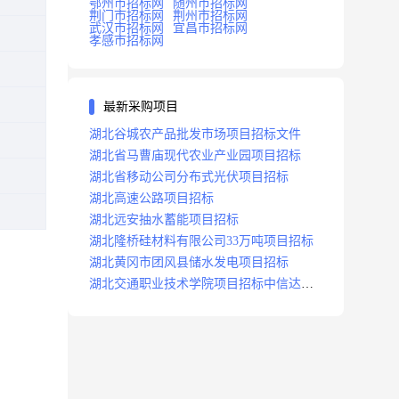
鄂州市招标网
随州市招标网
荆门市招标网
荆州市招标网
武汉市招标网
宜昌市招标网
孝感市招标网
最新采购项目
湖北谷城农产品批发市场项目招标文件
湖北省马曹庙现代农业产业园项目招标
湖北省移动公司分布式光伏项目招标
湖北高速公路项目招标
湖北远安抽水蓄能项目招标
湖北隆桥硅材料有限公司33万吨项目招标
湖北黄冈市团风县储水发电项目招标
湖北交通职业技术学院项目招标中信达咨
询