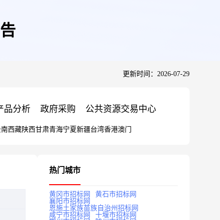
告
更新时间：2026-07-29
产品分析
政府采购
公共资源交易中心
云南
西藏
陕西
甘肃
青海
宁夏
新疆
台湾
香港
澳门
热门城市
黄冈市招标网
黄石市招标网
襄阳市招标网
恩施土家族苗族自治州招标网
咸宁市招标网
十堰市招标网