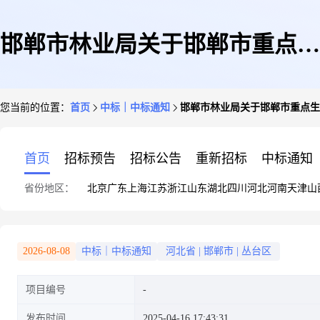
邯郸市林业局关于邯郸市重点生
您当前的位置：
首页
中标｜中标通知
邯郸市林业局关于邯郸市重点生
态公益林年度验收工作询价结果
首页
招标预告
招标公告
重新招标
中标通知
省份地区：
北京
广东
上海
江苏
浙江
山东
湖北
四川
河北
河南
天津
山
的公告
2026-08-08
中标｜中标通知
河北省
|
邯郸市
|
丛台区
项目编号
发布时间
2025-04-16 17:43:31