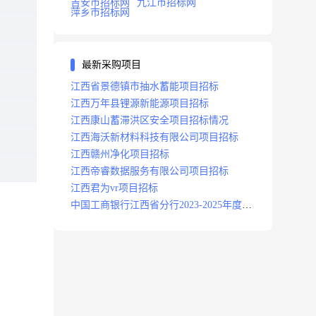
吉安市招标网
九江市招标网
萍乡市招标网
最新采购项目
江西省景德镇市抽水蓄能项目招标
江西万年县锂源新能源项目招标
江西康山蓄滞洪区安全项目招标情况
江西海沃新材料科技有限公司项目招标
江西赣州净化项目招标
江西帝睿数据服务有限公司项目招标
江西君为vr项目招标
中国工商银行江西省分行2023-2025年度补
充医疗保险项目招标公告