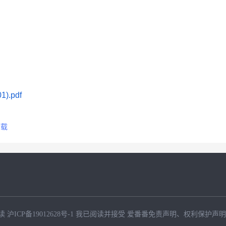
).pdf
下载
读
沪ICP备19012628号-1
我已阅读并接受
爱番番免责声明
、
权利保护声明