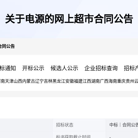
关于电源的网上超市合同公告
合同公告
标通知
开标公示
候选人公示
企业招标查询
招标
河南
天津
山西
内蒙古
辽宁
吉林
黑龙江
安徽
福建
江西
湖南
广西
海南
重庆
贵州
招标状态
中标｜合同公
标书获取截止时间