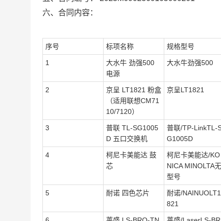
六、合同内容：
序号
标项名称
规格型号
1
大水牛 劲强500
大水牛劲强500
电源
2
京呈 LT1821 粉盒
京呈LT1821
（适用联想CM71
10/7120）
3
普联 TL-SG1005
普联/TP-LinkTL-
D 五口交换机
G1005D
4
柯尼卡美能达 鼓
柯尼卡美能达/KO
芯
NICA MINOLTA
型号
5
耐诺 四色芯片
耐诺/NAINUOLT1
821
6
莱盛 LS-BRO-TN
莱盛/LaserLS-BR