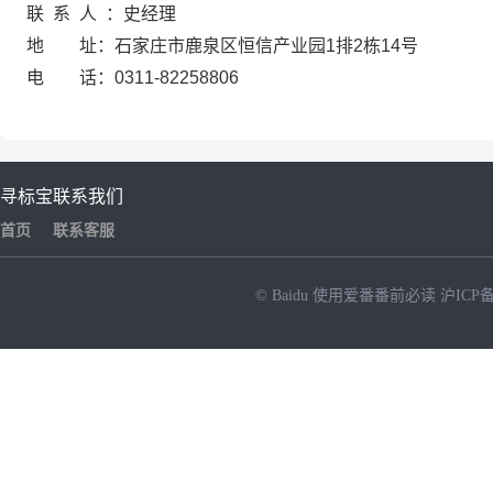
联 系 人 ：史经理
地 址：石家庄市鹿泉区恒信产业园1排2栋14号
电 话：0311-82258806
寻标宝
联系我们
首页
联系客服
© Baidu
使用爱番番前必读
沪ICP备
NEW
HOT