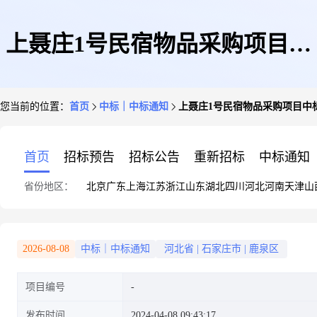
上聂庄1号民宿物品采购项目中
您当前的位置：
首页
中标｜中标通知
上聂庄1号民宿物品采购项目中
标公告
首页
招标预告
招标公告
重新招标
中标通知
省份地区：
北京
广东
上海
江苏
浙江
山东
湖北
四川
河北
河南
天津
山
2026-08-08
中标｜中标通知
河北省
|
石家庄市
|
鹿泉区
项目编号
发布时间
2024-04-08 09:43:17