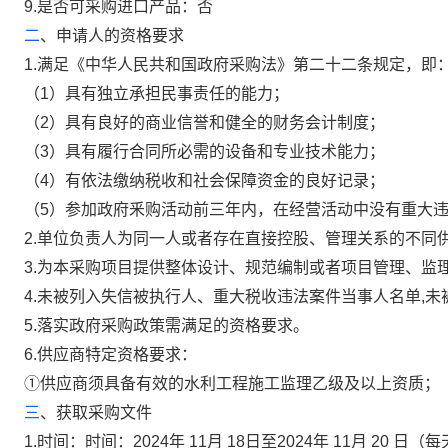
9.
是否可采购进口产品：
否
二
、申请人的资格要求
1.
满足《中华人民共和国政府采购法》第二十二条规定，即
（1）具有独立承担民事责任的能力；
（2）具有良好的商业信誉和健全的财务会计制度；
（3）具有履行合同所必需的设备和专业技术能力；
（4）有依法缴纳税收和社会保障资金的良好记录；
（5）参加政府釆购活动前三年内，在经营活动中没有重大
2.
单位负责人为同一人或者存在直接控股、管理关系的不同
3.
为本采购项目提供整体设计、规范编制或者项目管理
、
监
4.
未被列入失信被执行人、重大税收违法案件当事人名单,未
5.
落实政府采购政策需满足的资格要求
。
6.
供应商特定资格要求：
①供应商须具备有效的水利工程施工监理乙级及以上资质；
三
、获取采购文件
1.
时间：时间：
2024
年
11
月
18
日至
2024
年
11
月
20
日
（每天