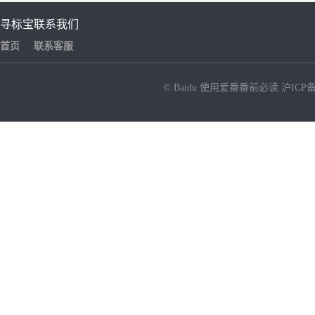
寻标宝
联系我们
首页
联系客服
© Baidu
使用爱番番前必读
沪ICP备
NEW
HOT
暂时没有搜索结果…