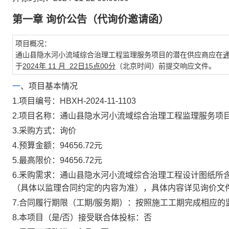
第一章
询价公告（代询价邀请函）
项目概况：
通山县隐水河小流域综合治理工程监理服务项目
的潜在供应商应在
于
202
4
年
11
月
22
日
15
点
00
分
（北京时间）前提交响应文件。
一
、项目基本情况
1.
项目编号：
HBXH-2024-11-1103
2.
项目名称：
通山县隐水河小流域综合治理工程监理服务项
3.
采购方式：询价
4.
预算金额：
94656.72
元
5.
最高限价：
94656.72
元
6.
釆购需求：
通山县隐水河小流域综合治理工程设计图纸所
（具体以监理合同约定的内容为准），具体内容详见询价文件“
7.合同履行期限（工期/服务期）：按照施工工期完成相应
8.
本项目（是/否）接受联合体投标：
否