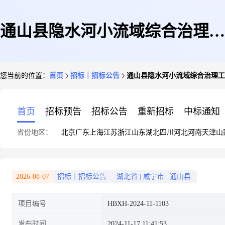
通山县隐水河小流域综合治理工
您当前的位置：
首页
招标｜招标公告
通山县隐水河小流域综合治理工
程监理服务项目
首页
招标预告
招标公告
重新招标
中标通知
省份地区：
北京
广东
上海
江苏
浙江
山东
湖北
四川
河北
河南
天津
山
2026-08-07
招标｜招标公告
湖北省
|
咸宁市
|
通山县
项目编号
HBXH-2024-11-1103
发布时间
2024-11-17 11:41:53