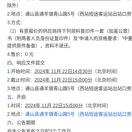
除外）
2.
地点：
通山县通羊镇青山路5号（西站短途客运站出站口旁
3.
方式：
（
1
）
有意报价的供应商持下列资料复印件一套（加盖公章
书（附两者人员身份证复印件）及“申请人的资格要求：”中
提供原件备查），资料不退还。
4.
售价：
0
元
四
、响应文件提交
1.
开始时间：
2024
年
11
月
22
日
14
点
30
分
（北京时间）
2.
截止时间：
2024
年
11
月
22
日
15
点
00
分
（北京时间）
3.
地点：
通山县通羊镇青山路5号（西站短途客运站出站口旁
五
、开启
1.
时间：
2024
年
11
月
22
日
15
点
00
分
（北京时间）
2.
地点：
通山县通羊镇青山路5号（西站短途客运站出站口旁
六、公告期限
自本公告发布之日起3个工作日。