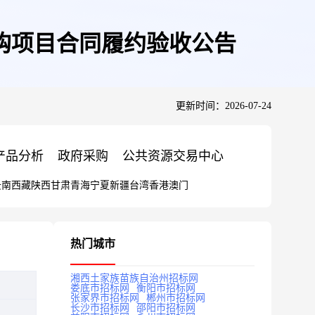
购项目合同履约验收公告
更新时间：2026-07-24
产品分析
政府采购
公共资源交易中心
云南
西藏
陕西
甘肃
青海
宁夏
新疆
台湾
香港
澳门
热门城市
湘西土家族苗族自治州招标网
娄底市招标网
衡阳市招标网
张家界市招标网
郴州市招标网
长沙市招标网
邵阳市招标网