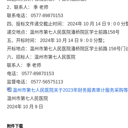
2．联系人：
季
老师
联系电话：
0577-89870153
四、投标文件递交截止时间：
2024年
10
月
14
日
9
:
0
0
分
递交地点：温州市第七人民医院潘桥院区学士前路158号
五、开标时间：
2024年
10
月
14
日
9
:
0
0
分整；
开标地点：温州市第七人民医院潘桥院区学士前路
158号
六、招标人：温州市第七人民医院
联系人：
季
老师
电话：
0577-89870153
监督电话：
0577-56575113
温州市第七人民医院关于2023年财务报表审计服务采购等项目
温州市第七人民医院
2024年
10
月
9
日
附件下载