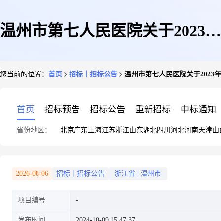
温州市第七人民医院关于2023年
您当前的位置：
首页
招标｜招标公告
温州市第七人民医院关于2023
财务报表审计服务采购等项目的
首页
招标预告
招标公告
重新招标
中标通知
省份地区：
北京
广东
上海
江苏
浙江
山东
湖北
四川
河北
河南
天津
山
比选公告(第二次)
2026-08-06
招标｜招标公告
浙江省
|
温州市
项目编号
发布时间
2024-10-09 15:47:37