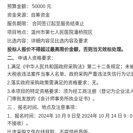
预算金额：
50000
元
资金来源：自筹资金
服务期限：
合同签订起至服务结束止
项目地点：温州市第七人民医院潘桥院区
比选内容：详细内容见比选内容及要求
投标人报价不得超过最高限价金额，否则当无效标处理。
二、
申请人资格要求：
1.满足《中华人民共和国政府采购法》第二十二条规定；未被“信用中国
大税收违法案件当事人名单、政府采购严重违法失信行为记
2.落实政府采购政策需满足的资格要求：无。
3.本项目的特定资格要求：须为经工商注册（登记为企业法
门审批发放的《会计师事务所执业证书》。
三
．报名时间、地点及注意事项：
1．报名时间：2024年
10
月
9
日至
2024年
10
月
14
日
9
:
不接收）。
比选采购文件在线获取，不提供纸质版。