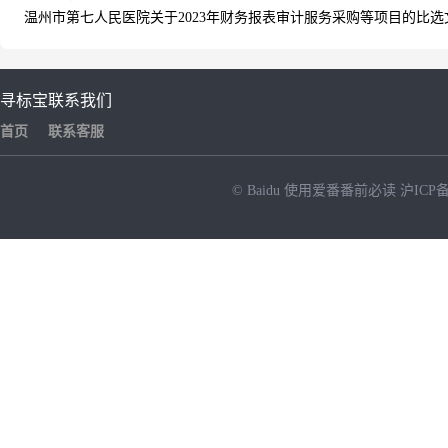
温州市第七人民医院关于2023年财务报表审计服务采购等项目的比选文件(
寻标宝
联系我们
首页
联系客服
© Baidu
使用爱番番前必读
沪ICP备
NEW
HOT