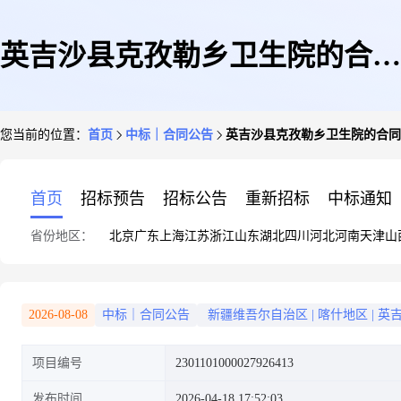
英吉沙县克孜勒乡卫生院的合同
您当前的位置：
首页
中标｜合同公告
英吉沙县克孜勒乡卫生院的合同
公告
首页
招标预告
招标公告
重新招标
中标通知
省份地区：
北京
广东
上海
江苏
浙江
山东
湖北
四川
河北
河南
天津
山
2026-08-08
中标｜合同公告
新疆维吾尔自治区
|
喀什地区
|
英
项目编号
2301101000027926413
发布时间
2026-04-18 17:52:03