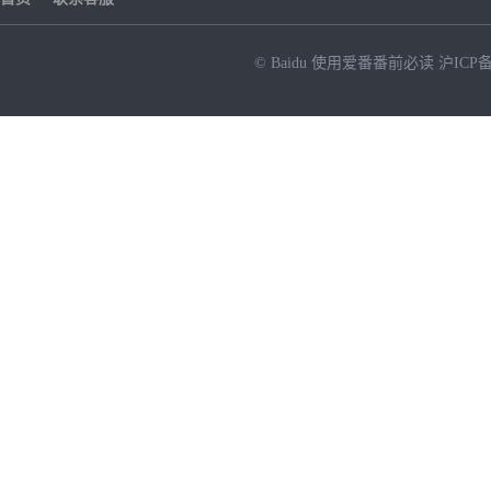
© Baidu
使用爱番番前必读
沪ICP备
NEW
HOT
暂时没有搜索结果…