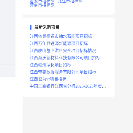
吉安市招标网
九江市招标网
萍乡市招标网
最新采购项目
江西省景德镇市抽水蓄能项目招标
江西万年县锂源新能源项目招标
江西康山蓄滞洪区安全项目招标情况
江西海沃新材料科技有限公司项目招标
江西赣州净化项目招标
江西帝睿数据服务有限公司项目招标
江西君为vr项目招标
中国工商银行江西省分行2023-2025年度补
充医疗保险项目招标公告