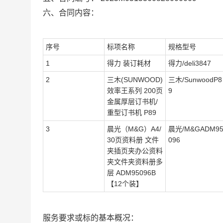
六、合同内容：
序号
标项名称
规格型号
1
得力 装订耗材
得力/deli3847
2
三木(SUNWOOD)
三木/SunwoodP8
效率王系列 200页
9
金属厚层订书机/
重型订书机 P89
3
晨光（M&G）A4/
晨光/M&GADM9
30页资料册 文件
096
夹插页夹办公资料
夹文件夹资料册多
层 ADM95096B
【12个装】
服务要求或标的基本概况：