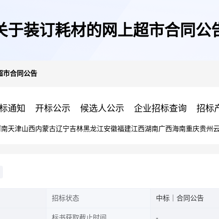
关于装订耗材的网上超市合同公
超市合同公告
标通知
开标公示
候选人公示
企业招标查询
招标
河南
天津
山西
内蒙古
辽宁
吉林
黑龙江
安徽
福建
江西
湖南
广西
海南
重庆
贵州
招标状态
中标｜合同公告
标书获取截止时间