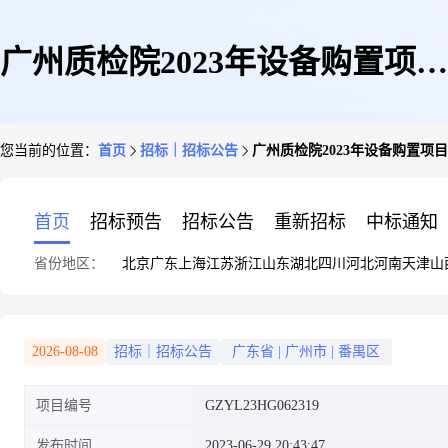
广州质检院2023年设备购置项目
您当前的位置：
首页
招标｜招标公告
广州质检院2023年设备购置项目
(5)招标公告
首页
招标预告
招标公告
重新招标
中标通知
省份地区：
北京
广东
上海
江苏
浙江
山东
湖北
四川
河北
河南
天津
山
2026-08-08
招标｜招标公告
广东省
|
广州市
|
番禺区
项目编号
GZYL23HG062319
发布时间
2023-06-29 20:43:47