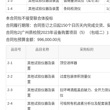
1-3
其他试验仪器及装置
镀锡量测试仪（库仑法）
1
1-4
其他试验仪器及装置
条码检测仪
1
本合同包
不接受
联合体投标
合同履行期限：
合同签订之日起150个日历天内完成交货、
合同包2(广州质检院2023年设备购置项目（5）（包组二）):
合同包预算金额：
996,000.00元
品目号
品目名称
采购标的
2-1
其他试验仪器及装
顶空进样器
置
2-2
其他试验仪器及装
过度包装体积测量仪
置
2-3
其他试验仪器及装
拉环啤酒瓶盖启破力、全开力测
置
仪
2-4
其他试验仪器及装
可吸附有机卤素分析仪及配套装
置