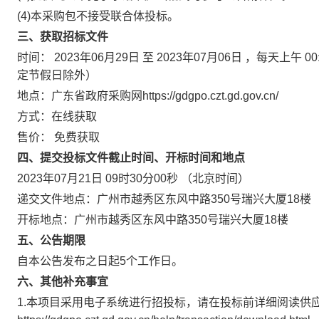
(4)本采购包不接受联合体投标。
三、获取招标文件
时间：
2023年06月29日
至
2023年07月06日
，每天上午
00
定节假日除外）
地点：
广东省政府采购网https://gdgpo.czt.gd.gov.cn/
方式：
在线获取
售价：
免费获取
四、提交投标文件截止时间、开标时间和地点
2023年07月21日 09时30分00秒
（北京时间）
递交文件地点：
广州市越秀区东风中路350号瑞兴大厦18楼
开标地点：
广州市越秀区东风中路350号瑞兴大厦18楼
五、公告期限
自本公告发布之日起
5
个工作日。
六、其他补充事宜
1.本项目采用电子系统进行招投标，请在投标前详细阅读供