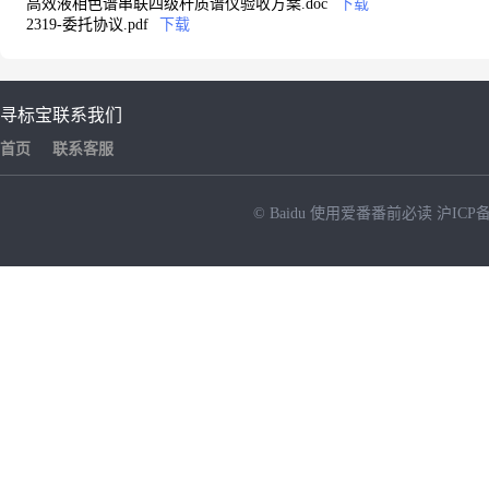
高效液相色谱串联四级杆质谱仪验收方案.doc
下载
2319-委托协议.pdf
下载
寻标宝
联系我们
首页
联系客服
© Baidu
使用爱番番前必读
沪ICP备
NEW
HOT