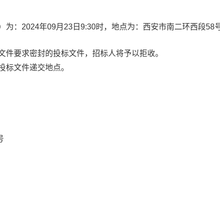
）为：
2024年
09
月
23
日
9:30
时，地点为：
西安市南二环西段
58
标文件要求密封的投标文件，招标人将予以拒收。
同投标文件递交地点。
号