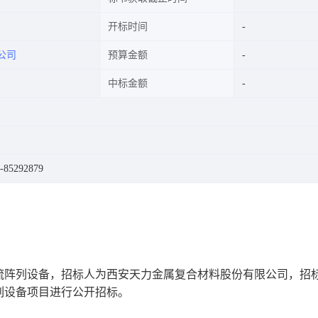
开标时间
公司
预算金额
中标金额
85292879
流阵列设备
，招标人为
西安天力金属复合材料股份有限公司
，招
列设备
项目
进行公开招标。