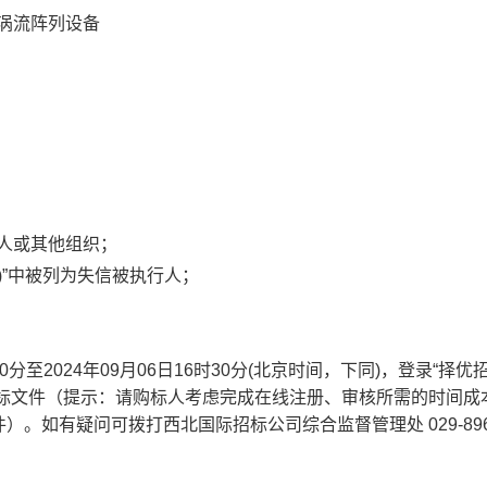
涡流阵列设备
法人或其他组织；
v.cn)”中被列为失信被执行人；
30分至2024年
09
月
06
日
16时30分(北京时间，下同)，登录“择优
招标文件
（提示：请购标人考虑完成在线注册、审核所需的时间成
件）
。如有疑问可拨打西北国际招标公司综合监督管理处
029-89