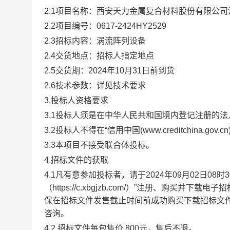
2.1项目名称：西安天力金属复合材料股份有限公司
2.2项目编号：
0617-2424HY2529
2.3招标内容：
涡流阵列设备
2.4交货地点：招标人指定地点
2.5交货期：
2024年10月31日前到货
2.6技术参数：详见技术要求
3.投标人资格要求
3.1投标人须是在中华人民共和国境内登记注册的
3.2投标人不得在“信用中国(www.creditchina.go
3.
3
本项目不接受联合体投标。
4.招标文件的获取
4.1凡有意参加投标者，请于2024年
09
月
02
日
08时
（https://c.xbgjzb.com/）”注册、购买并下载电子
保在招标文件发售截止时间前成功购买下载招标文
咨询。
4.2 招标文件每包售价
800
元，售后不退。