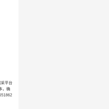
招采平台
本，确
651862