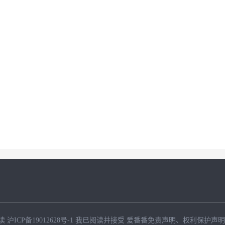
读
沪ICP备19012628号-1
我已阅读并接受
爱番番免责声明
、
权利保护声明