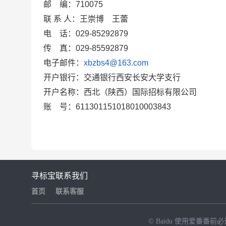
邮
编：
710075
联
系
人：王崇博
王蕾
电
话：
029-85292879
传
真：
029-85592879
电子邮件：
xbzbs4@163.com
开户银行：交通银行西安长安大学支行
开户名称：西北（陕西）国际招标有限公司
账
号：
611301151018010003843
寻标宝
联系我们
首页
联系客服
© Baidu
使用爱番番前必