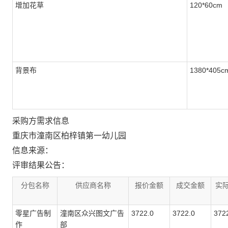
增加花草
120*60cm
背景布
1380*405c
采购方需求信息
重庆市潼南区柏梓镇第一幼儿园
信息来源：
评审结果公告：
分包名称
供应商名称
报价金额
成交金额
实
零星广告制
潼南区众兴图文广告
3722.0
3722.0
372
作
部