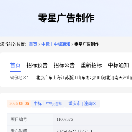
零星广告制作
您当前的位置：
首页
中标｜中标通知
零星广告制作
首页
招标预告
招标公告
重新招标
中标通知
省份地区：
北京
广东
上海
江苏
浙江
山东
湖北
四川
河北
河南
天津
山
2026-08-06
中标｜中标通知
重庆市
|
潼南区
项目编号
11007376
发布时间
2026-04-27 17:47:13