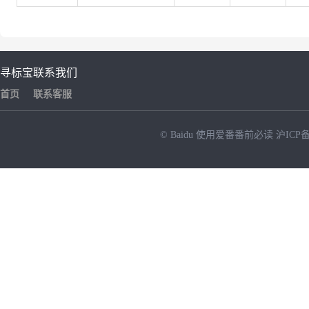
寻标宝
联系我们
首页
联系客服
© Baidu
使用爱番番前必读
沪ICP备
NEW
HOT