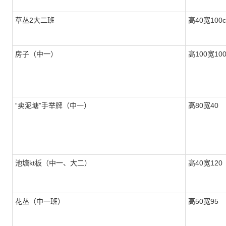
草丛2大二班
高40宽100
房子（中一）
高100宽10
“卖泥塘”手举牌（中一）
高80宽40
池塘kt板（中一、大二）
高40宽120
花丛（中一班）
高50宽95