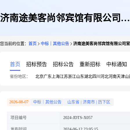
济南途美客尚邻宾馆有限公司室
您当前的位置：
首页
中标｜其他公告
济南途美客尚邻宾馆有限公司室
内装修工程
首页
招标预告
招标公告
重新招标
中标通知
省份地区：
北京
广东
上海
江苏
浙江
山东
湖北
四川
河北
河南
天津
山
2026-08-07
中标｜其他公告
山东省
|
济南市
|
历下区
项目编号
2024-JDTS-X057
发布时间
2024-06-12 23:05:15