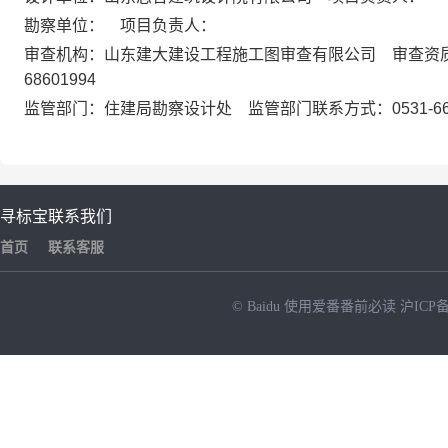
勘察单位： 项目负责人：
审查机构：山东建大建设工程施工图审查有限公司 审查资质
68601994
监管部门：住建局勘察设计处 监管部门联系方式：0531-666
寻标宝
联系我们
首页
联系客服
© Baidu
使用爱番番前必读
沪ICP备
NEW
HOT