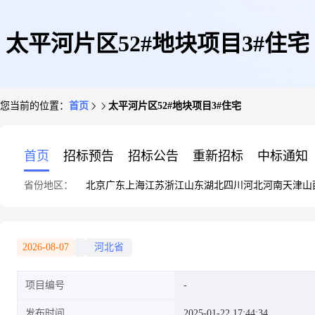
太平河片区52#地块项目3#住宅
您当前的位置：
首页
太平河片区52#地块项目3#住宅
首页
招标预告
招标公告
重新招标
中标通知
省份地区：
北京
广东
上海
江苏
浙江
山东
湖北
四川
河北
河南
天津
山
2026-08-07
河北省
项目编号
发布时间
2025-01-22 17:44:34