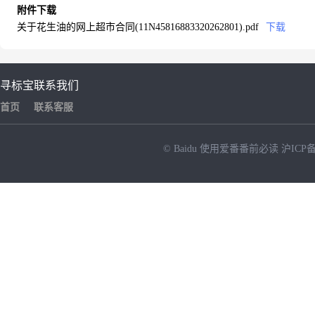
附件下载
关于花生油的网上超市合同(11N45816883320262801).pdf
下载
寻标宝
联系我们
首页
联系客服
© Baidu
使用爱番番前必读
沪ICP备
NEW
HOT