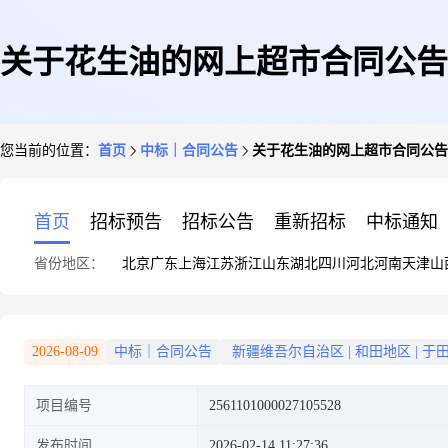
关于花生油的网上超市合同公告
您当前的位置：
首页
中标｜合同公告
关于花生油的网上超市合同公告
首页
招标预告
招标公告
重新招标
中标通知
省份地区：
北京
广东
上海
江苏
浙江
山东
湖北
四川
河北
河南
天津
山
2026-08-09
中标｜合同公告
新疆维吾尔自治区
|
和田地区
|
于
项目编号
2561101000027105528
发布时间
2026-02-14 11:27:36