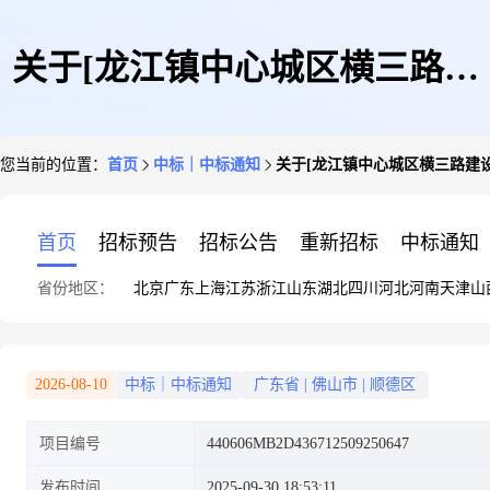
关于[龙江镇中心城区横三路建
您当前的位置：
首页
中标｜中标通知
关于[龙江镇中心城区横三路建设
设工程(水土保持方案编制和验
首页
招标预告
招标公告
重新招标
中标通知
省份地区：
北京
广东
上海
江苏
浙江
山东
湖北
四川
河北
河南
天津
山
收)]中选结果的公告-中选公示
2026-08-10
中标｜中标通知
广东省
|
佛山市
|
顺德区
项目编号
440606MB2D436712509250647
发布时间
2025-09-30 18:53:11