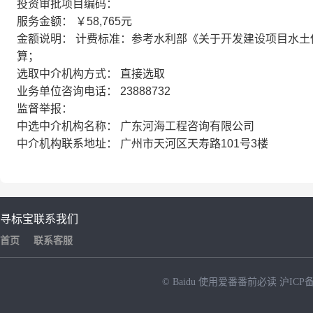
投资审批项目编码：
服务金额： ￥58,765元
金额说明： 计费标准：参考水利部《关于开发建设项目水土保
算；
选取中介机构方式： 直接选取
业务单位咨询电话： 23888732
监督举报：
中选中介机构名称： 广东河海工程咨询有限公司
中介机构联系地址： 广州市天河区天寿路101号3楼
寻标宝
联系我们
首页
联系客服
© Baidu
使用爱番番前必读
沪ICP备