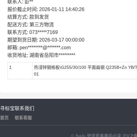
联系人:
彭**
报价截止时间:
2026-01-11 14:40:26
结算方式:
款到发货
配送方式:
第三方物流
联系方式:
073*****7169
期望到货日期:
2026-03-17 00:00:00
邮箱:
pen********@*******.com
收货地址:
湖南省岳阳市*********
1
热浸锌钢格板\G255/30/100 平面扁钢 Q235B+Zn YB/T
01
寻标宝
联系我们
首页
联系客服
© Baidu
使用爱番番前必读
沪ICP备