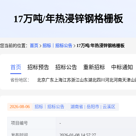
17万吨/年热浸锌钢格栅板
您当前的位置：
首页
招标｜招标公告
17万吨/年热浸锌钢格栅板
首页
招标预告
招标公告
重新招标
中标通知
省份地区：
北京
广东
上海
江苏
浙江
山东
湖北
四川
河北
河南
天津
山
2026-08-06
招标｜招标公告
湖南省
|
岳阳市
|
云溪区
项目编号
发布时间
2026-01-08 14:57:27