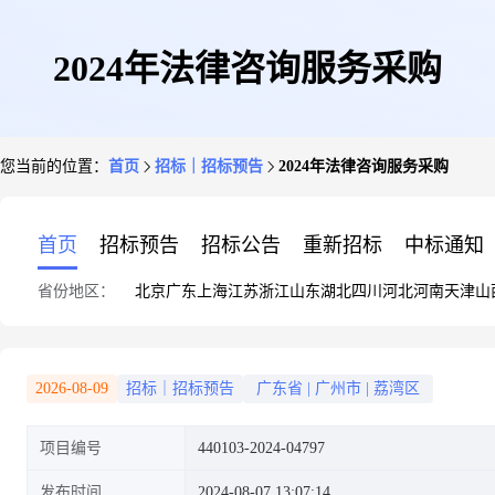
2024年法律咨询服务采购
您当前的位置：
首页
招标｜招标预告
2024年法律咨询服务采购
首页
招标预告
招标公告
重新招标
中标通知
省份地区：
北京
广东
上海
江苏
浙江
山东
湖北
四川
河北
河南
天津
山
2026-08-09
招标｜招标预告
广东省
|
广州市
|
荔湾区
项目编号
440103-2024-04797
发布时间
2024-08-07 13:07:14