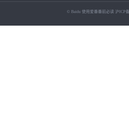
© Baidu
使用爱番番前必读
沪ICP备
NEW
HOT
暂时没有搜索结果…