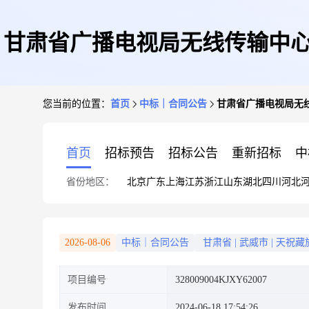
甘肃省广播电视局无线传输中心
您当前的位置：
首页
中标｜合同公告
甘肃省广播电视局无
首页
招标预告
招标公告
重新招标
中
省份地区：
北京
广东
上海
江苏
浙江
山东
湖北
四川
河北
2026-08-06
中标｜合同公告
甘肃省
|
武威市
|
天祝藏
项目编号
328009004KJXY62007
发布时间
2024-06-18 17:54:26