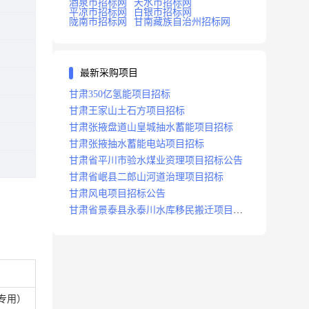
酒泉市招标网
天水市招标网
平凉市招标网
白银市招标网
陇南市招标网
甘南藏族自治州招标网
最新采购项目
甘肃350亿氢能项目招标
甘肃王家山土石方项目招标
甘肃张掖盘道山皇城抽水蓄能项目招标
甘肃张掖抽水蓄能电站项目招标
甘肃省平川市验水煤业资理项目招标公告
甘肃省岷县二郎山河道治理项目招标
甘肃风电项目招标公告
甘肃省景泰县永泰川水库移民搬迁项目招
标
专用）