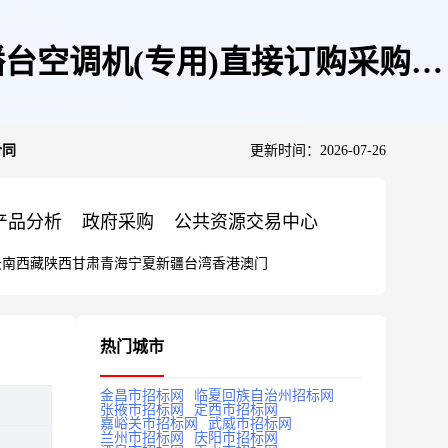
台空调机(专用)直接订购采购合
合同
更新时间：2026-07-26
产品分析
政府采购
公共资源交易中心
云南
西藏
陕西
甘肃
青海
宁夏
新疆
台湾
香港
澳门
热门城市
金昌市招标网
临夏回族自治州招标网
张掖市招标网
定西市招标网
嘉峪关市招标网
武威市招标网
兰州市招标网
庆阳市招标网