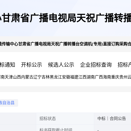
甘肃省广播电视局天祝广播转播
线传输中心甘肃省广播电视局天祝广播转播台空调机(专用)直接订购采购
同
标通知
开标公示
候选人公示
企业招标查询
招标
河南
天津
山西
内蒙古
辽宁
吉林
黑龙江
安徽
福建
江西
湖南
广西
海南
重庆
贵州
族自治县
招标状态
中标｜合同公告
标书获取截止时间