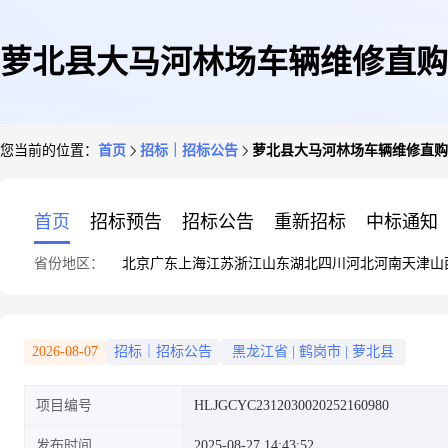
萝北县大马河林场车辆维修直购
您当前的位置：
首页
招标｜招标公告
萝北县大马河林场车辆维修直购
首页
招标预告
招标公告
重新招标
中标通知
省份地区：
北京
广东
上海
江苏
浙江
山东
湖北
四川
河北
河南
天津
山
2026-08-07
招标｜招标公告
黑龙江省
|
鹤岗市
|
萝北县
项目编号
HLJGCYC2312030020252160980
发布时间
2025-08-27 14:43:52