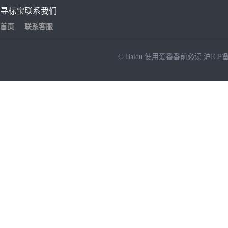
寻标宝
联系我们
首页
联系客服
© Baidu
使用爱番番前必读
沪ICP备
NEW
HOT
暂时没有搜索结果…