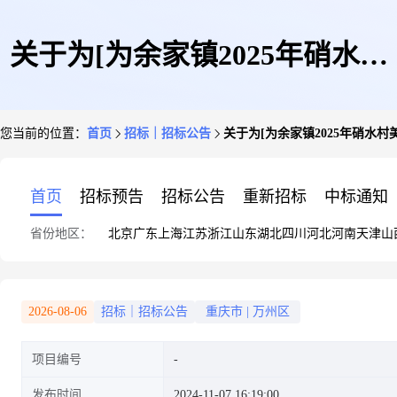
关于为[为余家镇2025年硝水村
您当前的位置：
首页
招标｜招标公告
关于为[为余家镇2025年硝水
美丽宜居村庄整治以工代赈项目
首页
招标预告
招标公告
重新招标
中标通知
省份地区：
北京
广东
上海
江苏
浙江
山东
湖北
四川
河北
河南
天津
山
聘请预算编制单位]公开选取[工
2026-08-06
招标｜招标公告
重庆市
|
万州区
项目编号
程造价咨询]机构的公告
发布时间
2024-11-07 16:19:00