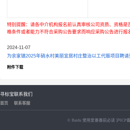
特别提醒：请各中介机构报名前认真审核公司资质、资格是
格条件或者能力不符合采购公告要求而响应采购公告进行报
2024-11-07
为余家镇2025年硝水村美丽宜居村庄整治以工代赈项目聘请预
附件下载
寻标宝
联系我们
首页
联系客服
© Baidu
使用爱番番前必读
沪ICP备