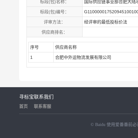
标段(包)名称：
国际供应链事业部合肥大陆
标段(包)编号：
G11000001752094510010
评审方法：
经评审的最低投标价法
供应商排名：
序号
供应商名称
1
合肥中外运物流发展有限公司
寻标宝
联系我们
首页
联系客服
© Baidu
使用爱番番前必