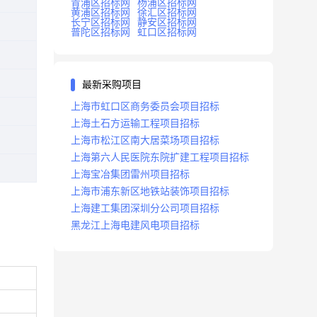
青浦区招标网
杨浦区招标网
黄浦区招标网
徐汇区招标网
长宁区招标网
静安区招标网
普陀区招标网
虹口区招标网
最新采购项目
上海市虹口区商务委员会项目招标
上海土石方运输工程项目招标
上海市松江区南大居菜场项目招标
上海第六人民医院东院扩建工程项目招标
上海宝冶集团雷州项目招标
上海市浦东新区地铁站装饰项目招标
上海建工集团深圳分公司项目招标
黑龙江上海电建风电项目招标