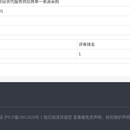
项目货代服务供应商单一来源采购
01
评审排名
1
读
沪ICP备19012628号-1
我已阅读并接受
爱番番免责声明
、
权利保护声明