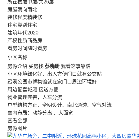
所在楼层
中层/共26层
房屋朝向
南北
装修程度
精装修
住宅类别
住宅
建筑年代
2020
产权性质
商品房
看房时间
随时看房
小区名称
房源介绍
买房找
蔡晓珊
我看这事靠谱
小区环境绿化好，出入方便门口就有公交站
绶溪公园市博物馆就在家门口周边环境好
周边配套城厢 接送方便
物业管理完善，人车分流
户型结构方正，全明设计、南北通透、空气对流
室内布局：动静分离 、大面宽
查看全部
房源图片