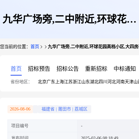
九华广场旁,二中附近,环球花园
您当前的位置：
首页
九华广场旁,二中附近,环球花园高档小区,大四
高档小区,大四房豪华装
首页
招标预告
招标公告
重新招标
中标通知
省份地区：
北京
广东
上海
江苏
浙江
山东
湖北
四川
河北
河南
天津
山
2026-08-06
福建省
|
莆田市
|
荔城区
项目编号
发布时间
2025-02-06 08:18:49