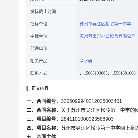
投标截止时间
招标单位
苏州市吴江区松陵第一中学
中标单位
苏州万事兴办公设备有限公司
代理单位
相关产品
净水器
联系方式
：15605193085
：15501681666
正文内容
一、合同编号
：
3205099940212025003401
二、合同名称
：
关于苏州市吴江区松陵第一中学的
三、项目编号
：
2841101000023588903
四、项目名称
：
苏州市吴江区松陵第一中学网上商
五、合同主体