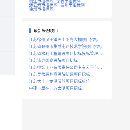
镇江市招标网
无锡市招标网
连云港市招标网
泰州市招标网
徐州市招标网
最新采购项目
江苏徐州汉王镇黑山阳光大棚项目招标
江苏省邳州市集成电路技术学院项目招标
江苏省水利工程建设项目招标投标管理办
法
江苏沛县国泰医院项目招标
江苏中烟工业有限责任公司专有云平台扩
容项目招标
江苏吴孟超肿瘤医院新建项目招标
江苏大丰斗龙港清於项目招标单位
中建一局在江苏太湖项目招标