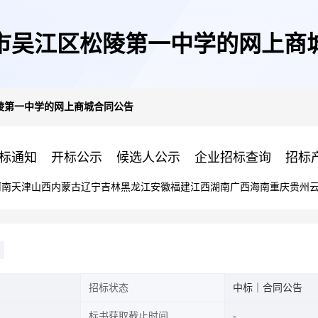
市吴江区松陵第一中学的网上商
陵第一中学的网上商城合同公告
标通知
开标公示
候选人公示
企业招标查询
招标
河南
天津
山西
内蒙古
辽宁
吉林
黑龙江
安徽
福建
江西
湖南
广西
海南
重庆
贵州
招标状态
中标｜合同公告
标书获取截止时间