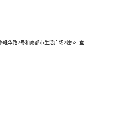
唯华路2号和泰都市生活广场2幢521室