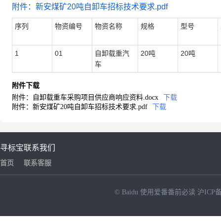
附件：新安煤矿20吨自卸车招标技术要求.pdf
序列
物资编号
物资名称
规格
型号
1
01
自卸载重汽
20吨
20吨
车
附件下载
附件：自卸载重车采购项目供应商响应资料.docx
下载
附件：新安煤矿20吨自卸车招标技术要求.pdf
下载
寻标宝
联系我们
首页
联系客服
© Baidu
使用爱番番前必读
沪ICP备
NEW
HOT