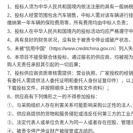
1
、投标人须为中华人民共和国境内依法注册的具有一般纳
2
、投标人经营范围包含汽车销售，
中标人需对该车辆进行
缴纳第一年车辆的保险费用等，所有费用均由中标人负责；
3
、投标人在中华人民共和国境内的投标活动均应严格遵守
4
、具有良好的财务状况，没有处于被责令停业或破产状态
5
、未被“信用中国”（
https://www.creditchina.gov.cn
）列入失
6
、本项目不接受联合体投标，通过报名的供应商，均被视
购人无责任承担其引起的一切后果；
7
、投标供应商资质审核需提供：营业执照、厂家授权的经
有委托人需提供法人委托证明和委托人身份证复印件），以
下载投标文件，并按照顺序上传审核文件资料）；
8
、
供应商有下列情形之一的不得参加投标：
①
、与采购组织人存在利害关系可能影响采购公正性的法人
②
、供应商提供的货物和服务侵犯或违反任何第三方的工业
③
、法定代表人或单位负责人为同一人或者存在控股、管理
④、被责令停产停业财产被接管或冻结的。