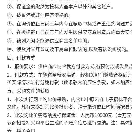
⑤
、保证金的缴纳为投标人基本户以外的其它账户。
⑥、被暂停或取消应答资格的。
⑦、在询价截止日前三年内存在骗取中标或严重违约问题并
⑧
、在投标截止日前三年内发生因供应商原因造成的重大安
⑨
、被列入河南能源供应商黑名单中的。
⑩、涉及对义煤公司及下属单位起诉的
,
以及有诉讼纠纷的。
四、付款方式
1
、报价要求：供应商应响应我方付款方式
,
有预付款或发货
2
、付款方式：车辆送至新安煤矿，经相关部门验收合格后
矿实际情况进行分期付款（此条款为响应性条款，如未响应
五、采购文件的获取
1
、本次实行网上询比价采购，内容以中原云商电子招标平
文件。凡有意参加询比价报价者，请于报价截止时间前按要
2
、此次询比价需缴纳投标保证金：人民币
10000
元（壹万元
云商招投标采购平台生成的
子账户信息进行缴纳。注：具体
六、授予合同