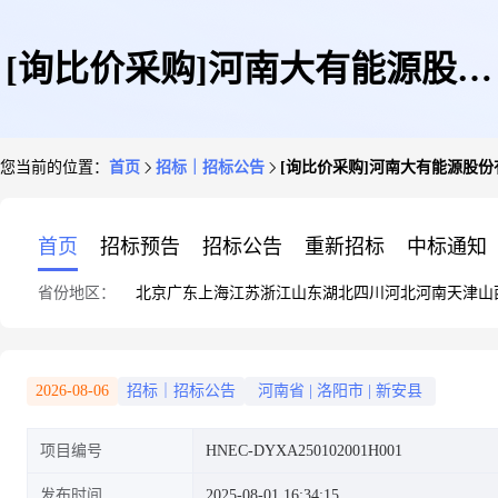
[询比价采购]河南大有能源股份
您当前的位置：
首页
招标｜招标公告
[询比价采购]河南大有能源股份
有限公司新安煤矿2025年8月自
首页
招标预告
招标公告
重新招标
中标通知
省份地区：
北京
广东
上海
江苏
浙江
山东
湖北
四川
河北
河南
天津
山
卸载重汽车采购项目询比价采购
2026-08-06
招标｜招标公告
河南省
|
洛阳市
|
新安县
项目编号
HNEC-DYXA250102001H001
公告
发布时间
2025-08-01 16:34:15