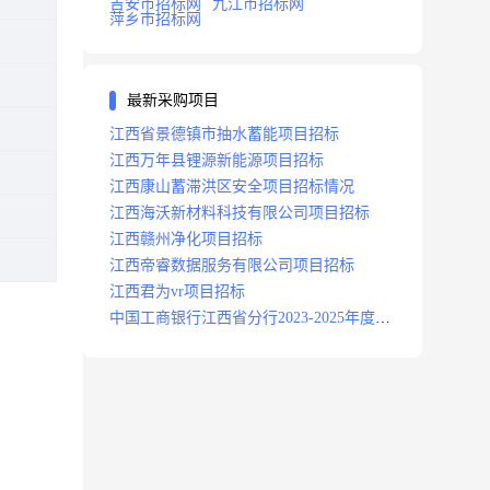
吉安市招标网
九江市招标网
萍乡市招标网
最新采购项目
江西省景德镇市抽水蓄能项目招标
江西万年县锂源新能源项目招标
江西康山蓄滞洪区安全项目招标情况
江西海沃新材料科技有限公司项目招标
江西赣州净化项目招标
江西帝睿数据服务有限公司项目招标
江西君为vr项目招标
中国工商银行江西省分行2023-2025年度补
充医疗保险项目招标公告