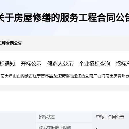
关于房屋修缮的服务工程合同公
工程合同公告
标通知
开标公示
候选人公示
企业招标查询
招标
河南
天津
山西
内蒙古
辽宁
吉林
黑龙江
安徽
福建
江西
湖南
广西
海南
重庆
贵州
招标状态
中标｜合同公告
标书获取截止时间