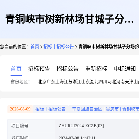
青铜峡市树新林场甘城子分场
您当前的位置：
首页
招标｜招标公告
青铜峡市树新林场甘城子分场(
(鸽子山葡萄酒文化旅游小镇)村
首页
招标预告
招标公告
重新招标
中标通知
省份地区：
北京
广东
上海
江苏
浙江
山东
湖北
四川
河北
河南
天津
山
庄规划竞争性磋商公告
2026-08-09
招标｜招标公告
宁夏回族自治区
|
吴忠市
|
青铜峡
项目编号
ZHURUI2024-ZCZB[03]
发布时间
2024-02-08 14:42:11