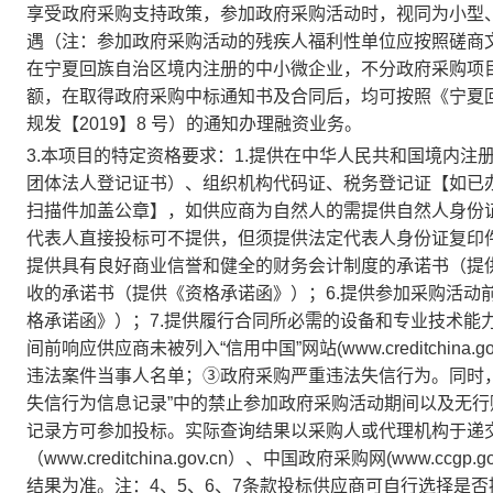
享受政府采购支持政策，参加政府采购活动时，视同为小型
遇（注：参加政府采购活动的残疾人福利性单位应按照磋商
在宁夏回族自治区境内注册的中小微企业，不分政府采购项
额，在取得政府采购中标通知书及合同后，均可按照《宁夏
规发【2019】8 号）的通知办理融资业务。
3.本项目的特定资格要求：1.提供在中华人民共和国境内
团体法人登记证书）、组织机构代码证、税务登记证【如已
扫描件加盖公章】，如供应商为自然人的需提供自然人身份证
代表人直接投标可不提供，但须提供法定代表人身份证复印件
提供具有良好商业信誉和健全的财务会计制度的承诺书（提供
收的承诺书（提供《资格承诺函》）；6.提供参加采购活动
格承诺函》）；7.提供履行合同所必需的设备和专业技术能
间前响应供应商未被列入“信用中国”网站(www.creditchin
违法案件当事人名单；③政府采购严重违法失信行为。同时，不处于中
失信行为信息记录”中的禁止参加政府采购活动期间以及无
记录方可参加投标。实际查询结果以采购人或代理机构于递交
（www.creditchina.gov.cn）、中国政府采购网(www.ccgp.go
结果为准。注：4、5、6、7条款投标供应商可自行选择是