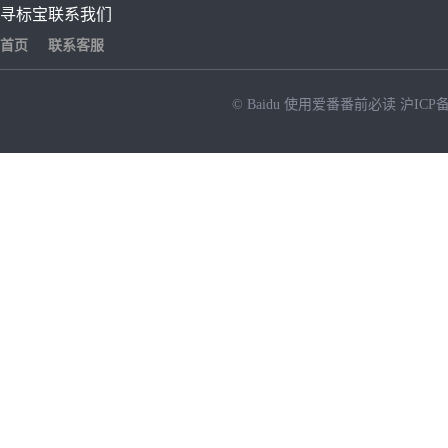
寻标宝
联系我们
首页
联系客服
© Baidu
使用爱番番前必读
沪ICP备
NEW
HOT
暂时没有搜索结果…