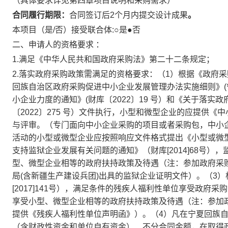
（具体要求详见第四章项目说明和采购需求）
合同履行期限
：
合同签订后2个月内提交设计成果
。
本项目（是/否）接受联合体:
○
是
●
否
二、申请人的资格要求
：
1.满足《中华人民共和国政府采购法》第二十二条规定
；
2.落实政府采购政策需满足的资格要求
：
（1）根据《政府采
回族自治区政府采购促进中小企业发展管理办法实施细则》(宁
小企业力度的通知》(财库〔2022〕19 号）和《关于落
〔2022〕275 号）文件执行，小型和微型企业的应提供《
与评审。（专门面向中小企业采购的项目或者采购包，中小
活动的小型或微型企业应按照响应文件格式提出《小型或微
支持监狱企业发展有关问题的通知》（财库[2014]68号
型、微型企业相等的政府扶持政策及待遇（注：参加政府采
局(含新疆生产建设兵团)出具的监狱企业证明文件）。（3
[2017]141号），满足条件的残疾人福利性单位享受政
享受小型、微型企业相等的政府扶持政策及待遇（注：参加
提供《残疾人福利性单位声明函》）。
（
4
）凡在宁夏回族
（含财政性资金和单位自有资金）、不分合同金额，在取得