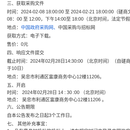
三、获取采购文件
时间
：
2024
-
02-08 18:
00:00 至 2024-02-21 18:00:00
（磋商
08：00 至 12:00，下午14:00至 18:00（北京时间，法定
地点
：
中国政府采购网、
中国采购与招标网
获取方式
：
电子下载
。
售价
：
0元
四、响应文件提交
截止时间：
202
4
年
02
月
28
日
14
:
30
:00 （北京时间）（自
磋
于
10
日）
地点
：
吴忠市利通区富康商务中心12楼11206
。
五、开启
时间：
2024年02月28日
14
:
30
:00
（北京时间）
地点：
吴忠市利通区富康商务中心12楼11206
。
六、公告期限
自本公告发布之日起3个工作日。
七、
其他补充事宜：