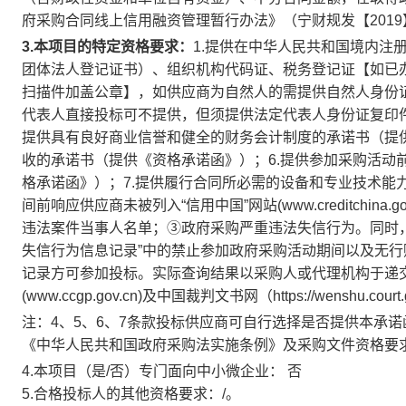
府采购合同线上信用融资管理暂行办法》（宁财规发【2019
3.本项目的特定资格要求：
1.提供在中华人民共和国境内注
团体法人登记证书）、组织机构代码证、税务登记证【如已
扫描件加盖公章】，如供应商为自然人的需提供自然人身份证
代表人直接投标可不提供，但须提供法定代表人身份证复印件
提供具有良好商业信誉和健全的财务会计制度的承诺书（提供
收的承诺书（提供《资格承诺函》）；6.提供参加采购活动
格承诺函》）；7.提供履行合同所必需的设备和专业技术能
间前响应供应商未被列入“信用中国”网站(www.creditchin
违法案件当事人名单；③政府采购严重违法失信行为。同时
失信行为信息记录”中的禁止参加政府采购活动期间以及无
记录方可参加投标。实际查询结果以采购人或代理机构于递交
(
www.ccgp.gov.cn)及中国裁判文书网（https://wenshu.court.
注：
4、5、6
、7
条款投标供应商可自行选择是否提供本承诺
《中华人民共和国政府采购法实施条例》及采购文件资格要
4.本项目（是/否）专门面向中小微企业：
否
5.合格投标人的其他资格要求：/
。