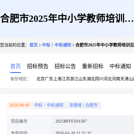
合肥市2025年中小学教师培训见
您当前的位置：
首页
中标｜中标通知
合肥市2025年中小学教师培训
证书
首页
招标预告
招标公告
重新招标
中标通知
省份地区：
北京
广东
上海
江苏
浙江
山东
湖北
四川
河北
河南
天津
山
2026-08-09
中标｜中标通知
安徽省
|
合肥市
项目编号
2025BFFFZ01587
发布时间
2026-01-20 21:52:32