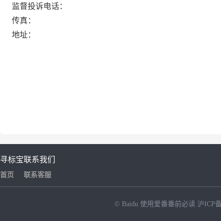
监督投诉电话：
传真：
地址：
寻标宝
联系我们
首页
联系客服
© Baidu
使用爱番番前必读
沪ICP备