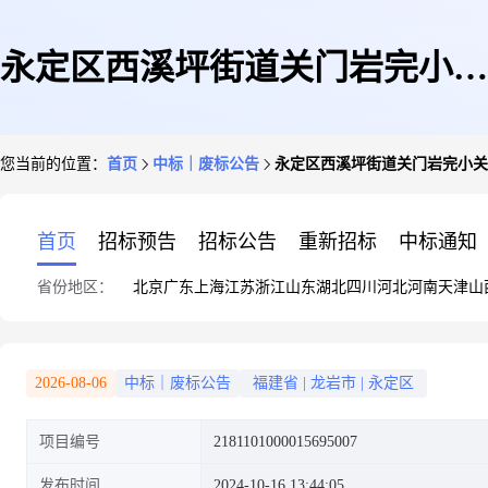
永定区西溪坪街道关门岩完小关
您当前的位置：
首页
中标｜废标公告
永定区西溪坪街道关门岩完小关
于课业本/教学用本的网上超市
首页
招标预告
招标公告
重新招标
中标通知
省份地区：
北京
广东
上海
江苏
浙江
山东
湖北
四川
河北
河南
天津
山
采购项目异常公告
2026-08-06
中标｜废标公告
福建省
|
龙岩市
|
永定区
项目编号
2181101000015695007
发布时间
2024-10-16 13:44:05