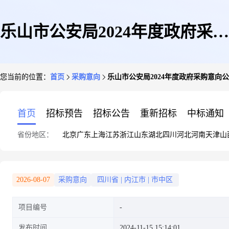
乐山市公安局2024年度政府采购
您当前的位置：
首页
采购意向
乐山市公安局2024年度政府采购意向公告
意向公告(第9批)
首页
招标预告
招标公告
重新招标
中标通知
省份地区：
北京
广东
上海
江苏
浙江
山东
湖北
四川
河北
河南
天津
山
2026-08-07
采购意向
四川省
|
内江市
|
市中区
项目编号
发布时间
2024-11-15 15:14:01