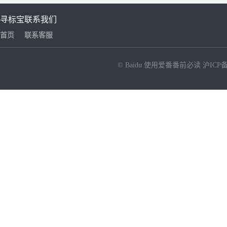
寻标宝
联系我们
首页
联系客服
© Baidu
使用爱番番前必读
沪ICP备
NEW
HOT
暂时没有搜索结果…