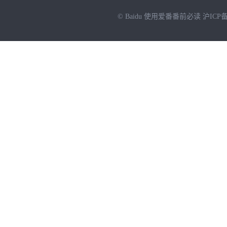
© Baidu
使用爱番番前必读
沪ICP备
NEW
HOT
暂时没有搜索结果…