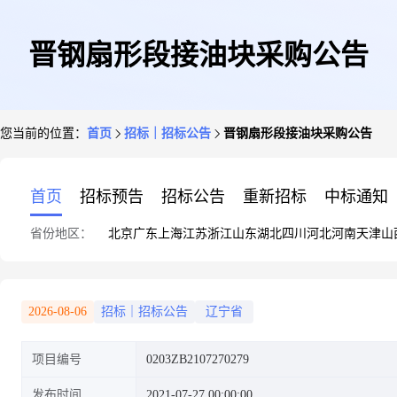
晋钢扇形段接油块采购公告
您当前的位置：
首页
招标｜招标公告
晋钢扇形段接油块采购公告
首页
招标预告
招标公告
重新招标
中标通知
省份地区：
北京
广东
上海
江苏
浙江
山东
湖北
四川
河北
河南
天津
山
2026-08-06
招标｜招标公告
辽宁省
项目编号
0203ZB2107270279
发布时间
2021-07-27 00:00:00