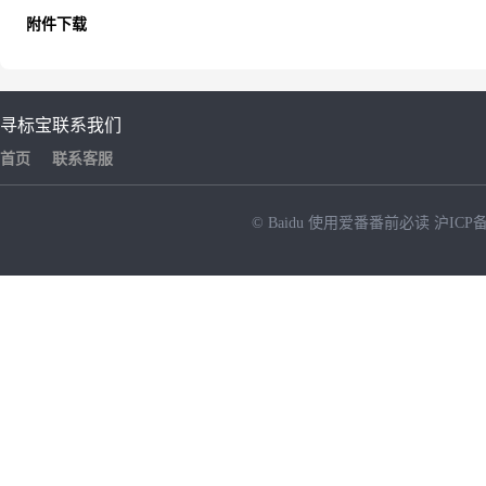
附件下载
寻标宝
联系我们
首页
联系客服
© Baidu
使用爱番番前必读
沪ICP备
NEW
HOT