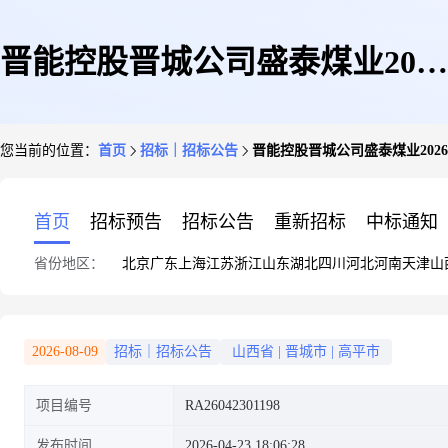
晋能控股晋城公司盛泰煤业2026
您当前的位置：
首页
招标｜招标公告
晋能控股晋城公司盛泰煤业202
年1月带式输送机保护装置主机
首页
招标预告
招标公告
重新招标
中标通知
省份地区：
北京
广东
上海
江苏
浙江
山东
湖北
四川
河北
河南
天津
山
配件(温度传感器等)配件采购第
2026-08-09
招标｜招标公告
山西省
|
晋城市
|
高平市
项目编号
RA26042301198
2次发询采购公告(山西煤炭运销
发布时间
2026-04-23 18:06:28