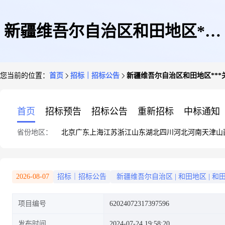
新疆维吾尔自治区和田地区***
您当前的位置：
首页
招标｜招标公告
新疆维吾尔自治区和田地区**
关于车辆定点维修1件的竞价采
首页
招标预告
招标公告
重新招标
中标通知
省份地区：
北京
广东
上海
江苏
浙江
山东
湖北
四川
河北
河南
天津
山
购竞价公告
2026-08-07
招标｜招标公告
新疆维吾尔自治区
|
和田地区
|
和
项目编号
62024072317397596
发布时间
2024-07-24 19:58:20