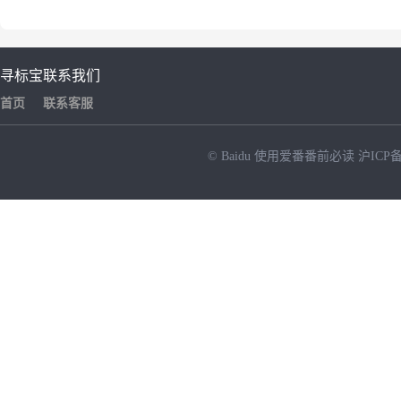
寻标宝
联系我们
首页
联系客服
© Baidu
使用爱番番前必读
沪ICP备
NEW
HOT
暂时没有搜索结果…