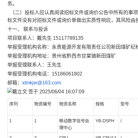
务。
（二）投标人应认真阅读招标文件或询价公告中所有的事项
标文件没有对招标文件或询价单做出实质性响应，其风险由
十一、
联系与投诉
项目联系人：戴
先生
15117789135
举报受理机构名称：永贵能源开发有限责任公司新田煤矿纪
举报受理机构地址：贵州省黔西市甘棠镇新田煤矿
举报受理联系人：王先生
举报受理机构电话：
15186061802
邮箱：
xtmkjw@163.com
序列
物资编号
物资名称
规格
型号
1
1
移动数字信号处
YB-DSPH
/
理中心
2
2
CPU
YB-CPU14
/