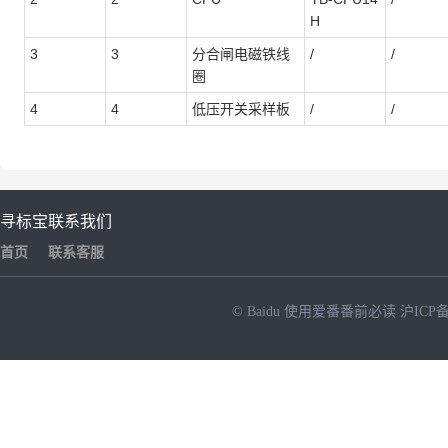
H
3
3
分合闸电磁铁线
/
/
圈
4
4
低压开关采样板
/
/
寻标宝
联系我们
首页
联系客服
© Baidu
使用爱番番前必读
沪ICP备
NEW
HOT