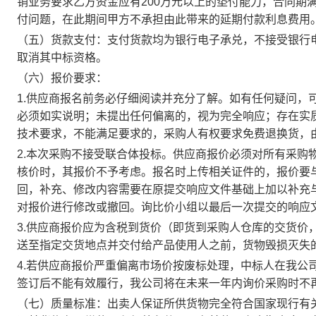
销业务要求乙方资金应有200万元以上的垫付能力，合同期
付问题，在此期间甲方不承担由此带来的延期付款利息费用
（五）货款支付：支付货款均为银行电子承兑，不接受银行
取消其中标资格。
（六）报价要求：
1.供应商报名前务必仔细阅读并充分了解。如有任何疑问，
必须如实说明；未提出任何偏离的，视为完全响应；存在实
技术要求，不能满足要求的，采购人有权要求免费退换货，
2.本次采购不接受联合体投标。供应商报价必须对所有采购
核价时，其报价不予考虑。报名时上传相关证件的，报价要
回，补充、修改内容需要在原提交响应文件基础上加以补充
对报价进行修改或撤回。询比价小组以最后一次提交的响应
3.供应商报价应为含税到货价（即货到采购人仓库的交货价
送至指定交货地点并交付给产品使用人之前，货物毁损灭失
4.若供应商报价严重偏离市场价按废标处理，中标人在我公
签订后不能有效履行，我公司将在未来一年内询价采购时不
（七）质量标准：出卖人保证所供货物完全符合国家现行有