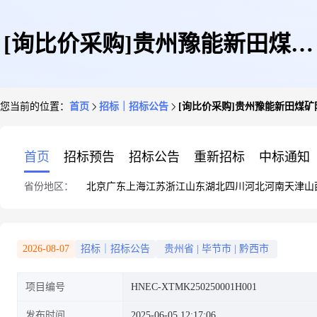
[询比价采购]贵州豫能新田煤矿
您当前的位置：
首页
招标｜招标公告
[询比价采购]贵州豫能新田煤
防爆变压器配件代储代销询比价
首页
招标预告
招标公告
重新招标
中标通知
省份地区：
北京
广东
上海
江苏
浙江
山东
湖北
四川
河北
河南
天津
山
采购采购公告
2026-08-07
招标｜招标公告
贵州省
|
毕节市
|
黔西市
项目编号
HNEC-XTMK250250001H001
发布时间
2025-06-05 12:17:06