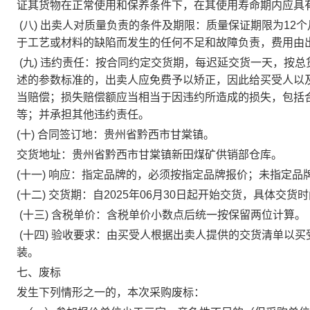
证其货物在正常使用和保养条件下，在其使用寿命期内应具
(八) 出卖人对质量负责的条件及期限：质量保证期限为1
于工艺或材料的缺陷而发生的任何不足和故障负责，费用由
(九) 违约责任：按合同约定交货期，每迟延交货一天，按
述的参数标准的，出卖人应免费予以矫正，因此给买受人以
当赔偿；损失赔偿额应当相当于因违约所造成的损失，包括
等；并承担其他违约责任。
(十) 合同签订地：贵州省黔西市甘棠镇。
交货地址：贵州省黔西市甘棠镇新田煤矿供销部仓库。
(十一) 响应：指定品牌的，必须按指定品牌报价；未指定
(十二) 交货期：自202
5
年
06
月30
日起开始交货，具体交货时
(十三) 含税单价：含税单价小数点后统一按保留两位计算。
(十四) 验收要求：由买受人根据出卖人提供的交货清单以
装。
七、
废标
发生下列情形之一的，本次采购废标：