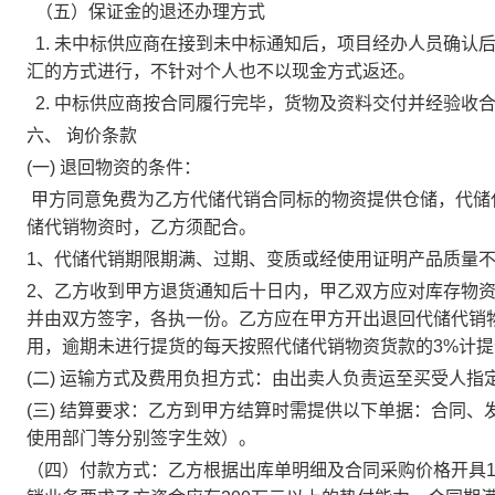
（五）保证金的退还办理方式
1. 未中标供应商在接到未中标通知后，项目经办人员确认
汇的方式进行，不针对个人也不以现金方式返还。
2. 中标供应商按合同履行完毕，货物及资料交付并经验收
六、
询价条款
(一) 退回物资的条件：
甲方同意免费为乙方代储代销合同标的物资提供仓储，代储
储代销物资时，乙方须配合。
1、代储代销期限期满、过期、变质或经使用证明产品质量
2、乙方收到甲方退货通知后十日内，甲乙双方应对库存物
并由双方签字，各执一份。乙方应在甲方开出退回代储代销
用，逾期未进行提货的每天按照代储代销物资货款的3%计
(二) 运输方式及费用负担方式：由出卖人负责运至买受人
(三) 结算要求：乙方到甲方结算时需提供以下单据：合同
使用部门等分别签字生效）。
（四）付款方式：乙方根据出库单明细及合同采购价格开具