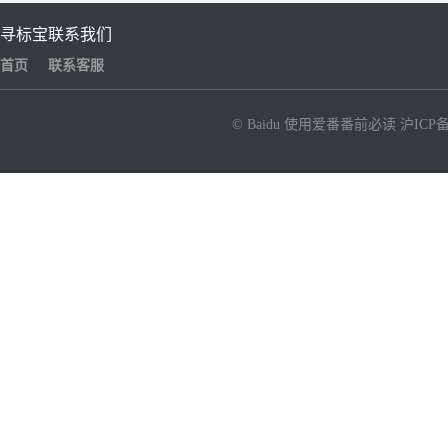
寻标宝
联系我们
首页
联系客服
© Baidu
使用爱番番前必读
沪ICP备
NEW
HOT
暂时没有搜索结果…