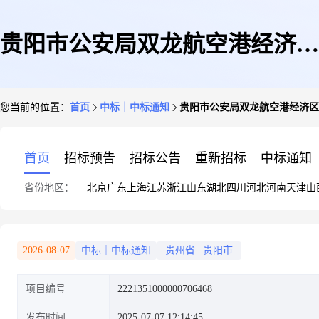
贵阳市公安局双龙航空港经济区
您当前的位置：
首页
中标｜中标通知
贵阳市公安局双龙航空港经济区
分局关于车辆加油服务的定点采
首页
招标预告
招标公告
重新招标
中标通知
省份地区：
北京
广东
上海
江苏
浙江
山东
湖北
四川
河北
河南
天津
山
购馆采购项目成交公告
2026-08-07
中标｜中标通知
贵州省
|
贵阳市
项目编号
2221351000000706468
发布时间
2025-07-07 12:14:45