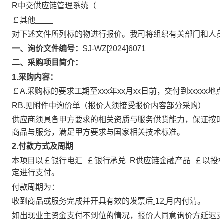
R中交供应链管理系统（
￡其他
对下述文件所列标的物进行报价。我司将组织有关部门和人
一、询价文件编号
：
SJ-WZ[2024]6071
二、
采购
项目简介
：
1.采购内容：
￡
A.
采购标的要求工期至
xxx年xx月xx日前，交付到xx
R
B.见附件中询价单（报价人须接受报价内容部分采购）
供应商须具备甲方要求的相关资质与服务供货能力，保证按
商品与服务，满足甲方要求与国家相关技术标准。
2.付款方式及周期
本项目以￡
银行电汇
￡
银行承兑
R
供应链金融产品
￡以投
定进行支付。
付款周期为：
收到商品或服务完成并开具有效的发票后
12
月内付清。
如出现业主资金支付不到位的情况，报价人同意询价方延迟