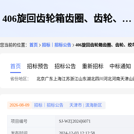
406旋回齿轮箱齿圈、齿轮、绞
您当前的位置：
首页
招标｜招标公告
406旋回齿轮箱齿圈、齿轮、绞车离合
车离合器L形摇臂2024年SJ-
首页
招标预告
招标公告
重新招标
中标通知
省份地区：
北京
广东
上海
江苏
浙江
山东
湖北
四川
河北
河南
天津
山
WZ[2024]6071-备件部-2024年
2026-08-09
招标｜招标公告
天津市
|
滨海新区
项目编号
SJ-WZ[2024]6071
406旋回齿轮箱齿圈、齿轮、绞
发布时间
2024-12-03 12:12:58