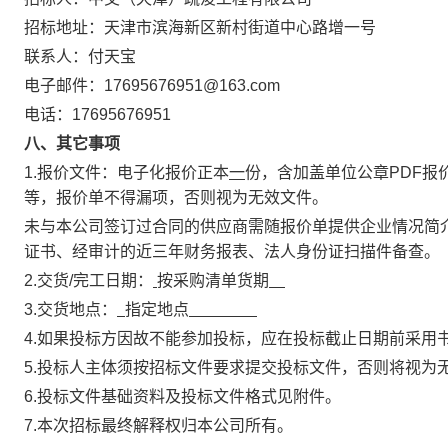
招标地址：天津市滨海新区新村街道中心路增一号
联系人：付天宝
电子邮件：
17695676951@163.com
电话：
17695676951
八、其它事项
1.报价文件：电子化报价正本
一
份，含加盖
单位公章
PDF报
等，报价单不得漏项，否则视为无效文件。
未与本公司签订过合同的供应商需随报价单提供企业情况简
证书、经审计的近三年财务报表、法人身份证扫描件备查。
2.交货/完工日期：
按采购清单货期
3.交货地点：
指定地点
4.如果投标方因故不能参加投标，应在投标截止日期前采用
5.投标人主体须按招标文件要求提交投标文件，否则将视为
6.投标文件基础资料及投标文件格式见附件。
7.本次招标最终解释权归本公司所有。