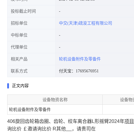
投标截止时间
招标单位
中交(天津)疏浚工程有限公司
车离合器L形摇臂SJ-
中标单位
代理单位
相关产品
轮机设备附件及零备件
WZ[2024]6071
联系方式
付天宝：17695676951
正文内容
设备物资名称
设备物
轮机设备附件及零备件
406旋回齿轮箱齿圈、齿轮、绞车离合器L形摇臂2024年
项目
询比价
￡
邀请询比价
R其他
，请贵司在