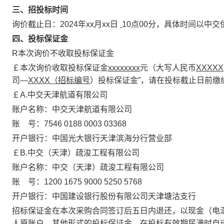
三、
招投标时间
询价截止日：
2024
年
xx
月
xx
日
10
点
00
分，具体时间以中交
四、投标保证金
R
本次询价不收取投标保证金
￡
本次询价收取投标保证金
xxxxxxxx
元（大写人民币
XXXXX
司
—
XXXX（
招标编号
）投标保证金
”
，请在投标截止日前缴
￡A.中交天津航道有限公司
账户名称：中交天津航道有限公司
账
号：
7546 0188 0003 03368
开户银行：
中国光大银行天津滨海分行营业部
￡B.中交（天津）疏浚工程有限公司
账户名称：中交（天津）疏浚工程有限公司
账
号：
1200
1675 9000 5250 5768
开户银行：中国建设银行股份有限公司天津塘沽支行
招标保证金在本次采购合同签订后五日内退还，以现金（电
人原账户，其他形式的投标保证金，在投标有效期届满时自