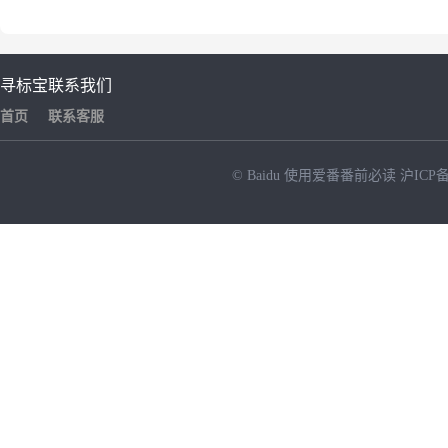
寻标宝
联系我们
首页
联系客服
© Baidu
使用爱番番前必读
沪ICP备
NEW
HOT
暂时没有搜索结果…