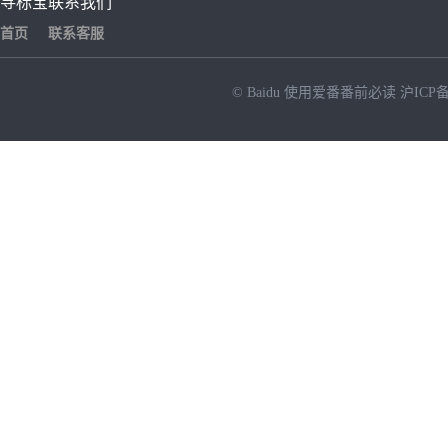
寻标宝
联系我们
首页
联系客服
© Baidu
使用爱番番前必读
沪ICP备
NEW
HOT
暂时没有搜索结果…