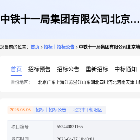
中铁十一局集团有限公司北京地
您当前的位置：
首页
招标｜招标公告
中铁十一局集团有限公司北京地
铁3号线一期五标项目经理部钢
首页
招标预告
招标公告
重新招标
中标通知
省份地区：
北京
广东
上海
江苏
浙江
山东
湖北
四川
河北
河南
天津
山
板波纹管询价
2026-08-06
招标｜招标公告
北京市
|
朝阳区
项目编号
552440821165
发布时间
2023-04-27 10:40:01