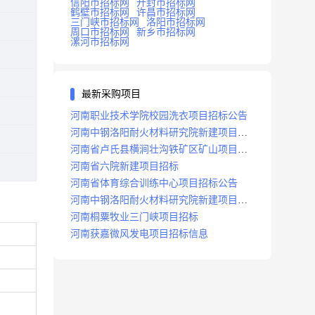
信阳市招标网
开封市招标网
鹤壁市招标网
许昌市招标网
三门峡市招标网
洛阳市招标网
周口市招标网
新乡市招标网
漯河市招标网
最新采购项目
河南职业技术学院校园洗衣项目招标公告
河南中钢洛阳耐火材料研究院新建项目招
标
河南省卢氏县横涧壮沟铁矿区矿山项目招
标公告
河南省六院新建项目招标
河南省体育综合训练中心项目招标公告
河南中钢洛阳耐火材料研究院新建项目招
标
河南桐粟牧业三门峡项目招标
河南获嘉微风发电项目招标信息