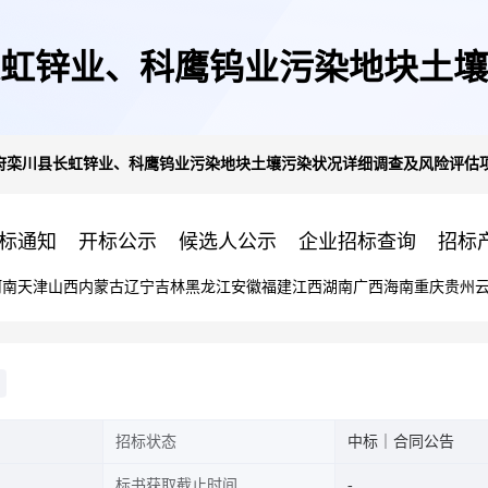
虹锌业、科鹰钨业污染地块土壤
府栾川县长虹锌业、科鹰钨业污染地块土壤污染状况详细调查及风险评估
目
标通知
开标公示
候选人公示
企业招标查询
招标
河南
天津
山西
内蒙古
辽宁
吉林
黑龙江
安徽
福建
江西
湖南
广西
海南
重庆
贵州
招标状态
中标｜合同公告
标书获取截止时间