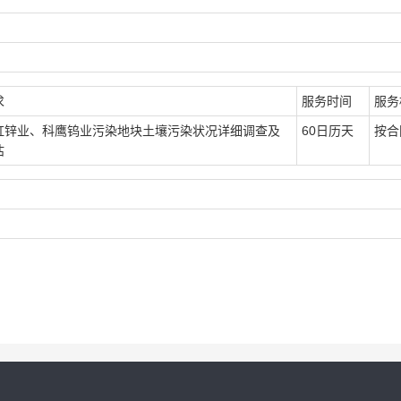
求
服务时间
服务
虹锌业、科鹰钨业污染地块土壤污染状况详细调查及
60日历天
按合
估