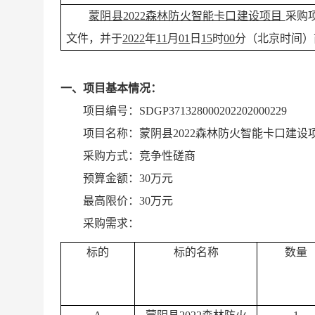
蒙阴县
2022森林防火智能卡口建设项目
采购
文件，并
于
2022
年
11
月
01
日
15
时
00
分
（
北京时间
）
一、
项目基本情况
：
项目编号：
SDGP371328000202202000229
项目名称：
蒙阴县
2022森林防火智能卡口建设
采购方式：竞争性磋商
预算金额：
30万元
最高限价：
30万元
采购
需求
：
标的
标的名称
数量