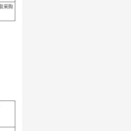
取
采购
额
）