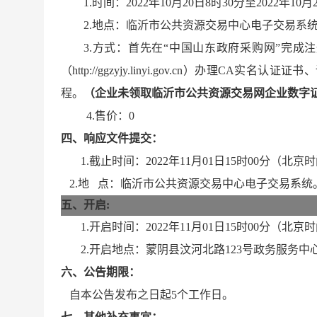
1.时间：
2022
年
10月20日8
时
30
分至
2022
年
10月
2.地点：临沂市公共资源交易中心电子交易系
3.
方式：
首先在
“中国山东政府采购网”完成
（
http://ggzyjy.linyi.gov.cn）办理CA实名
程。
（企业未领取临沂市公共资源交易网企业数字
4.售价：0
四、
响应文件提交
：
1.截止时间：
2022年11月01日15时00分
（北
京时
2.
地
点：临沂市公共资源交易中心电子交易系统
五、开启
:
1.开启时间：
2022年11月01日15时00分
（北京时
2.开启地点：蒙阴县汶河北路123号政务服务中
六
、
公告期限
：
自本公告发布之日起
5
个工作日。