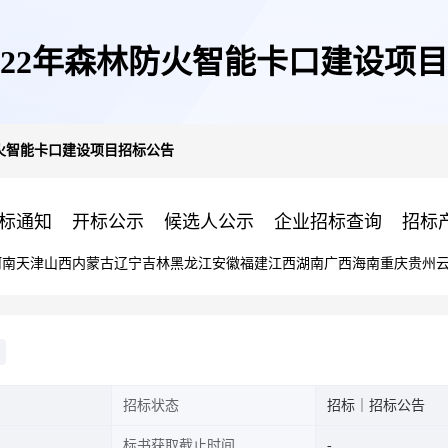
022年森林防火智能卡口建设项
防火智能卡口建设项目招标公告
标通知
开标公示
候选人公示
企业招标查询
招标
河南
天津
山西
内蒙古
辽宁
吉林
黑龙江
安徽
福建
江西
湖南
广西
海南
重庆
贵州
招标状态
招标｜招标公告
标书获取截止时间