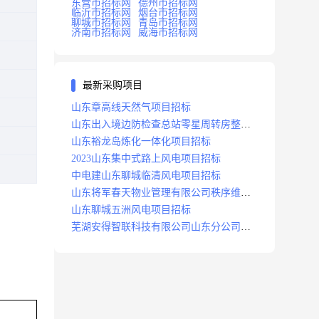
东营市招标网
德州市招标网
临沂市招标网
烟台市招标网
聊城市招标网
青岛市招标网
济南市招标网
威海市招标网
最新采购项目
山东章高线天然气项目招标
山东出入境边防检查总站零星周转房整修
项目招标中标
山东裕龙岛炼化一体化项目招标
2023山东集中式路上风电项目招标
中电建山东聊城临清风电项目招标
山东将军春天物业管理有限公司秩序维护
服务项目招标公告
山东聊城五洲风电项目招标
芜湖安得智联科技有限公司山东分公司济
南地区快递项目招标公告