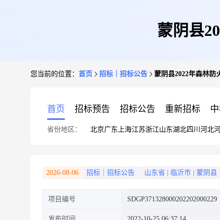
蒙阴县2
您当前的位置：
首页
招标｜招标公告
蒙阴县2022年森林
首页
招标预告
招标公告
重新招标
中
省份地区：
北京
广东
上海
江苏
浙江
山东
湖北
四川
河北
2026-08-06
招标｜招标公告
山东省
|
临沂市
|
蒙阴县
项目编号
SDGP371328000202202000229
发布时间
2022-10-25 06:37:14