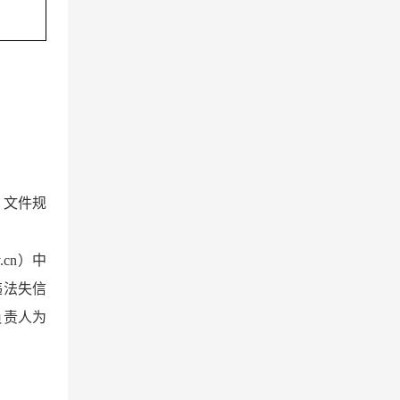
）文件
规
v.cn）中
违法失信
负责人为