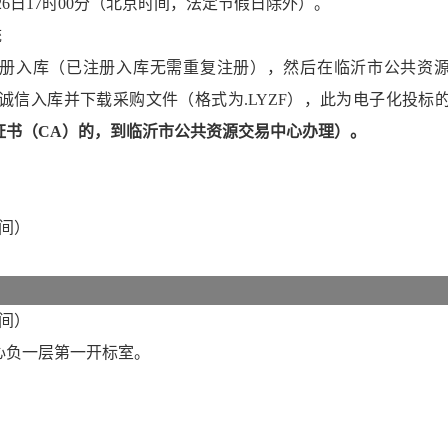
26日17
时
00
分
（北京时间，法定节假日除外）
。
统
注册入库（已注册入库无需重复注册）
，然后
在临沂市公共资
认证证书、诚信入库并下载
采购
文件
（格式为
.LYZF），此为电子化投标
证书（
CA）的，到临沂市公共资源交易中心办理）。
间）
。
间）
心负一层第
一
开标室。