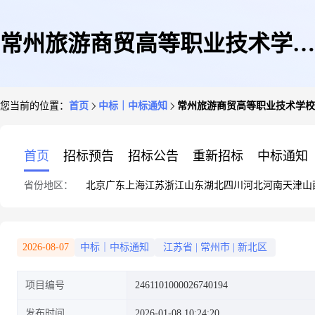
常州旅游商贸高等职业技术学校
您当前的位置：
首页
中标｜中标通知
常州旅游商贸高等职业技术学校
关于监控摄像机的网上商城采购
首页
招标预告
招标公告
重新招标
中标通知
省份地区：
北京
广东
上海
江苏
浙江
山东
湖北
四川
河北
河南
天津
山
项目成交公告
2026-08-07
中标｜中标通知
江苏省
|
常州市
|
新北区
项目编号
2461101000026740194
发布时间
2026-01-08 10:24:20