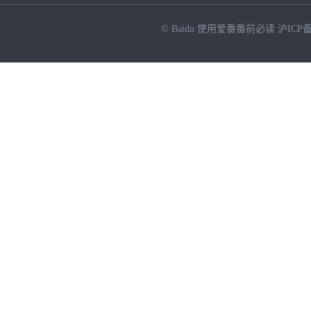
© Baidu
使用爱番番前必读
沪ICP备
NEW
HOT
暂时没有搜索结果…