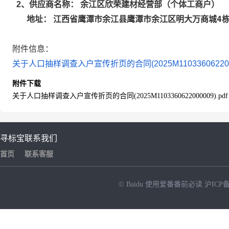
余江区欣荣建材经营部（个体工商户）
2
、供应商名称：
江西省鹰潭市余江县鹰潭市余江区明大万商城4栋
地址：
附件信息：
关于人口抽样调查入户宣传折页的合同(2025M11033606220000
附件下载
关于人口抽样调查入户宣传折页的合同(2025M1103360622000009).pdf
寻标宝
联系我们
首页
联系客服
© Baidu
使用爱番番前必读
沪ICP备
NEW
HOT