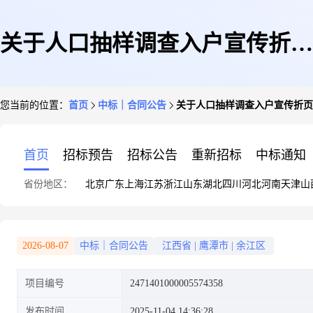
关于人口抽样调查入户宣传折页
您当前的位置：
首页
中标｜合同公告
关于人口抽样调查入户宣传折页
的合同公告
首页
招标预告
招标公告
重新招标
中标通知
省份地区：
北京
广东
上海
江苏
浙江
山东
湖北
四川
河北
河南
天津
山
2026-08-07
中标｜合同公告
江西省
|
鹰潭市
|
余江区
项目编号
2471401000005574358
发布时间
2025-11-04 14:36:28