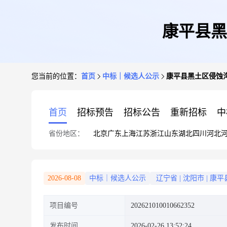
康平县黑
您当前的位置：
首页
中标｜候选人公示
康平县黑土区侵蚀
首页
招标预告
招标公告
重新招标
中
省份地区：
北京
广东
上海
江苏
浙江
山东
湖北
四川
河北
2026-08-08
中标｜候选人公示
辽宁省
|
沈阳市
|
康平
项目编号
202621010010662352
发布时间
2026-02-26 13:52:24