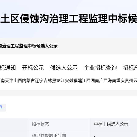
土区侵蚀沟治理工程监理中标候
沟治理工程监理中标候选人公示
标通知
开标公示
候选人公示
企业招标查询
招标
河南
天津
山西
内蒙古
辽宁
吉林
黑龙江
安徽
福建
江西
湖南
广西
海南
重庆
贵州
县
招标状态
中标｜候选人公示
标书获取截止时间