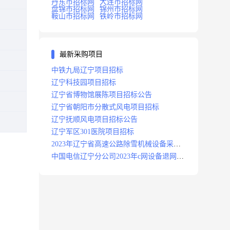
丹东市招标网
大连市招标网
盘锦市招标网
锦州市招标网
鞍山市招标网
铁岭市招标网
最新采购项目
中铁九局辽宁项目招标
辽宁科技园项目招标
辽宁省博物馆展陈项目招标公告
辽宁省朝阳市分散式风电项目招标
辽宁抚顺风电项目招标公告
辽宁军区301医院项目招标
2023年辽宁省高速公路除雪机械设备采购
项目招标招标公告
中国电信辽宁分公司2023年c网设备退网拆
除施工服务采购项目招标公告