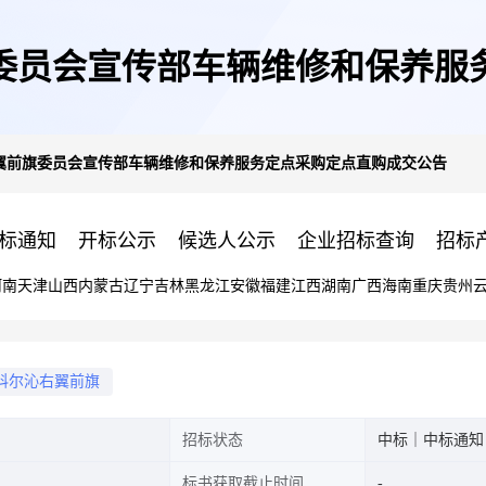
委员会宣传部车辆维修和保养服
翼前旗委员会宣传部车辆维修和保养服务定点采购定点直购成交公告
标通知
开标公示
候选人公示
企业招标查询
招标
河南
天津
山西
内蒙古
辽宁
吉林
黑龙江
安徽
福建
江西
湖南
广西
海南
重庆
贵州
科尔沁右翼前旗
招标状态
中标｜中标通知
标书获取截止时间