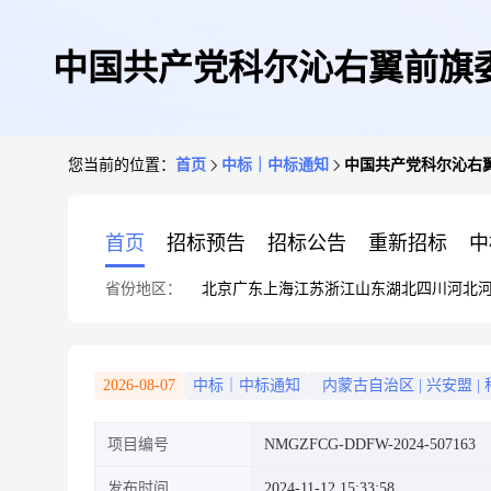
中国共产党科尔沁右翼前旗
您当前的位置：
首页
中标｜中标通知
中国共产党科尔沁右
首页
招标预告
招标公告
重新招标
中
省份地区：
北京
广东
上海
江苏
浙江
山东
湖北
四川
河北
2026-08-07
中标｜中标通知
内蒙古自治区
|
兴安盟
|
项目编号
NMGZFCG-DDFW-2024-507163
发布时间
2024-11-12 15:33:58