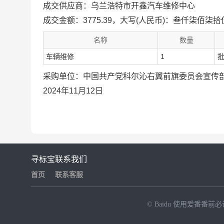
成交供应商：乌兰浩特市开鑫汽车维修中心
成交金额：3775.39，大写(人民币)：叁仟柒佰柒
名称
数量
车辆维修
1
采购单位：中国共产党科尔沁右翼前旗委员会宣传
2024年11月12日
寻标宝
联系我们
首页
联系客服
© Baidu
使用爱番番前必