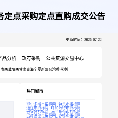
务定点采购定点直购成交公告
更新时间：2026-07-22
产品分析
政府采购
公共资源交易中心
云南
西藏
陕西
甘肃
青海
宁夏
新疆
台湾
香港
澳门
热门城市
鄂尔多斯市招标网
包头市招标网
通辽市招标网
呼和浩特市招标网
兴安盟招标网
乌兰察布市招标网
巴彦淖尔市招标网
赤峰市招标网