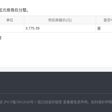
拾伍元叁角玖分整。
单位
供应商报价(元)
是否
批
3,775.39
是
部
读
沪ICP备19012628号-1
我已阅读并接受
爱番番免责声明
、
权利保护声明