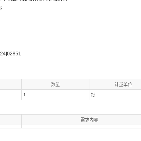
部
]02851
数量
计量单位
1
批
需求内容