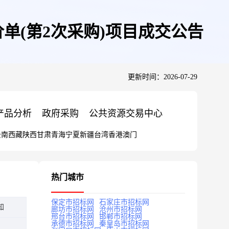
单(第2次采购)项目成交公告
更新时间：2026-07-29
产品分析
政府采购
公共资源交易中心
云南
西藏
陕西
甘肃
青海
宁夏
新疆
台湾
香港
澳门
热门城市
保定市招标网
石家庄市招标网
知
廊坊市招标网
沧州市招标网
邢台市招标网
邯郸市招标网
承德市招标网
秦皇岛市招标网