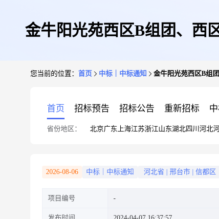
金牛阳光苑西区B组团、西区
您当前的位置：
首页
中标｜中标通知
金牛阳光苑西区B组团
首页
招标预告
招标公告
重新招标
中
省份地区：
北京
广东
上海
江苏
浙江
山东
湖北
四川
河北
2026-08-06
中标｜中标通知
河北省
|
邢台市
|
信都区
项目编号
发布时间
2024-04-07 16:37:57