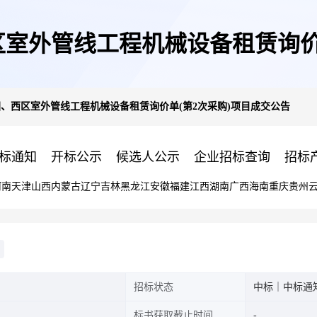
室外管线工程机械设备租赁询价
、西区室外管线工程机械设备租赁询价单(第2次采购)项目成交公告
标通知
开标公示
候选人公示
企业招标查询
招标
河南
天津
山西
内蒙古
辽宁
吉林
黑龙江
安徽
福建
江西
湖南
广西
海南
重庆
贵州
招标状态
中标｜中标通
标书获取截止时间