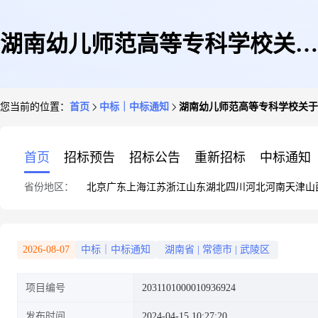
湖南幼儿师范高等专科学校关于
您当前的位置：
首页
中标｜中标通知
湖南幼儿师范高等专科学校关于
新鲜蛋糕的网上超市采购项目成
首页
招标预告
招标公告
重新招标
中标通知
省份地区：
北京
广东
上海
江苏
浙江
山东
湖北
四川
河北
河南
天津
山
交公告
2026-08-07
中标｜中标通知
湖南省
|
常德市
|
武陵区
项目编号
2031101000010936924
发布时间
2024-04-15 10:27:20