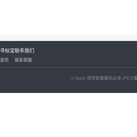
寻标宝
联系我们
首页
联系客服
© Baidu
使用爱番番前必读
沪ICP备
NEW
HOT